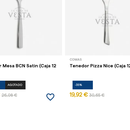
COMAS
 Mesa BCN Satin (Caja 12
Tenedor Pizza Nice (Caja 1
AGOTADO
-35%
favorite_border
19,92 €
26,08 €
30,65 €