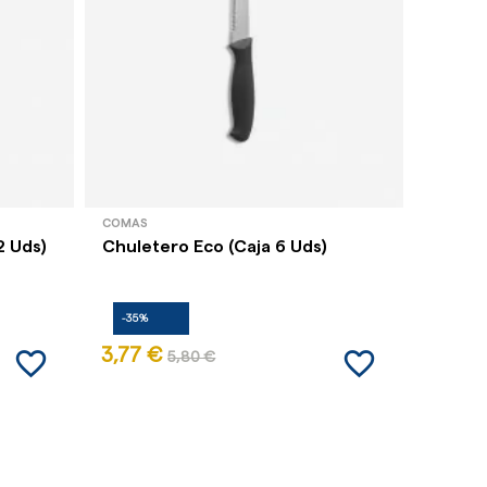
COMAS
COMAS
2 Uds)
Chuletero Eco (Caja 6 Uds)
Cuchil
(Caja 
-35%
-35%
favorite_border
favorite_border
3,77 €
42,86
5,80 €