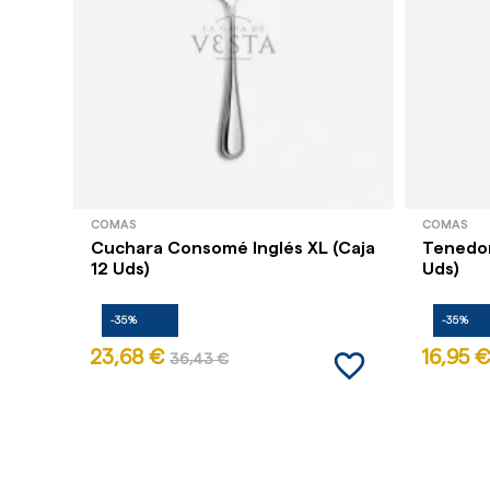
COMAS
COMAS
Cuchara Consomé Inglés XL (Caja
Tenedor
12 Uds)
Uds)
-35%
-35%
favorite_border
23,68 €
16,95 €
36,43 €