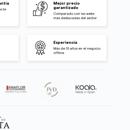
ntía
Mejor precio
garantizado
s te
Comparado con las webs
más destacadas del sector
Experiencia
Más de 10 años en el negocio
offline