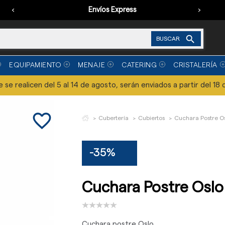
‹
Envíos Express
›

BUSCAR
EQUIPAMIENTO
MENAJE
CATERING
CRISTALERÍA
se realicen del 5 al 14 de agosto, serán enviados a partir del 18 
favorite_border
Cubertería
Cubiertos
Cuchara Postre Os
-35%
Cuchara Postre Oslo 
Cuchara postre Oslo