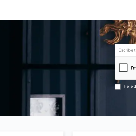
He leí