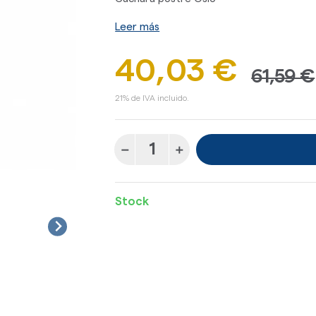
Leer más
40,03 €
61,59 €
21% de IVA incluido.
Stock