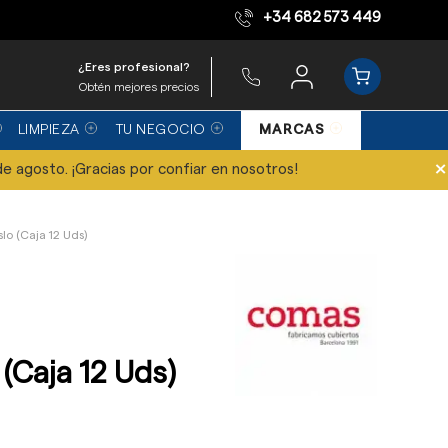
+34 682 573 449
Equipo de expertos
¿Eres profesional?
Obtén mejores precios
LIMPIEZA
TU NEGOCIO
MARCAS
×
de agosto. ¡Gracias por confiar en nosotros!
lo (Caja 12 Uds)
(Caja 12 Uds)