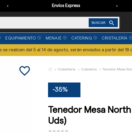
‹
Envíos Express
›

BUSCAR
EQUIPAMIENTO
MENAJE
CATERING
CRISTALERÍA
se realicen del 5 al 14 de agosto, serán enviados a partir del 18 
favorite_border
Cubertería
Cubiertos
Tenedor Mesa Nort
-35%
Tenedor Mesa North 
Uds)