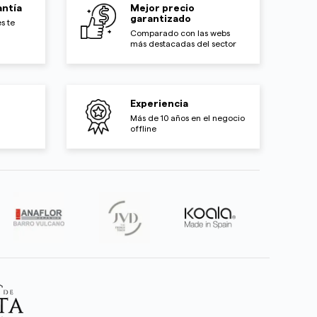
ntía
Mejor precio
garantizado
s te
Comparado con las webs
más destacadas del sector
Experiencia
Más de 10 años en el negocio
offline