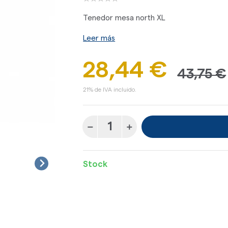
Tenedor mesa north XL
Leer más
28,44 €
43,75 €
21% de IVA incluido.
Stock