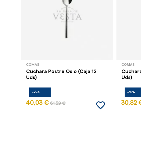
COMAS
COMAS
Cuchara Postre Oslo (Caja 12
Cuchara
Uds)
Uds)
-35%
-35%
favorite_border
40,03 €
30,82 
61,59 €