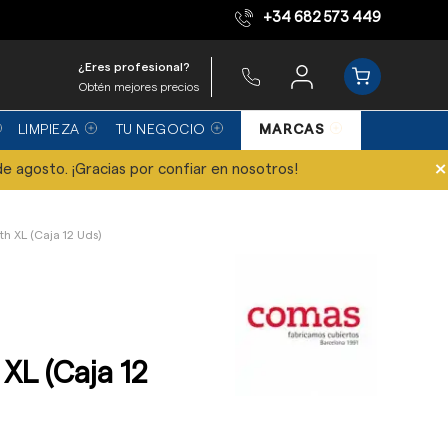
+34 682 573 449
Equipo de expertos
¿Eres profesional?
Obtén mejores precios
LIMPIEZA
TU NEGOCIO
MARCAS
×
de agosto. ¡Gracias por confiar en nosotros!
h XL (Caja 12 Uds)
XL (Caja 12