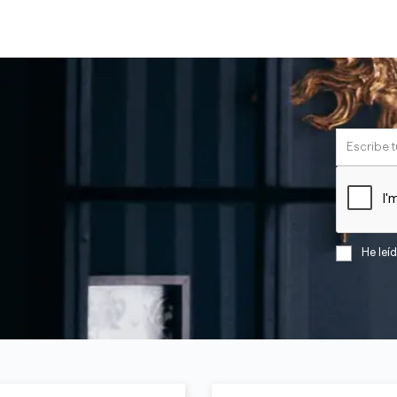
He leí