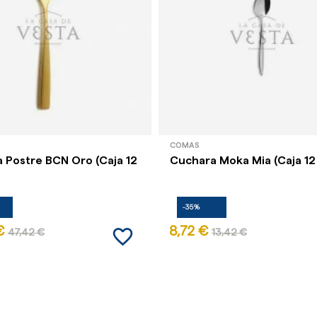
COMAS
 Postre BCN Oro (Caja 12
Cuchara Moka Mia (Caja 12
-35%
favorite_border
€
8,72 €
47,42 €
13,42 €