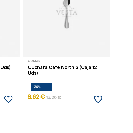
COMAS
COMAS
 Uds)
Cuchara Café North S (Caja 12
Tenedo
Uds)
Uds)
-35%
-35%
favorite_border
favorite_border
8,62 €
40,03
13,26 €