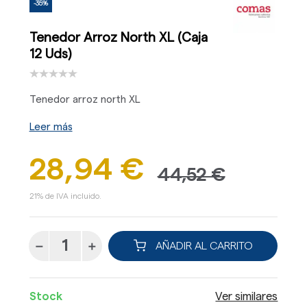
-35%
Tenedor Arroz North XL (Caja
12 Uds)
Tenedor arroz north XL
Leer más
28,94 €
44,52 €
21% de IVA incluido.
AÑADIR AL CARRITO
Stock
Ver similares