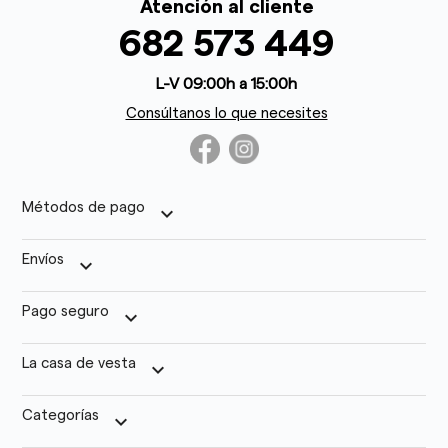
Atención al cliente
682 573 449
L-V 09:00h a 15:00h
Consúltanos lo que necesites
Métodos de pago
keyboard_arrow_down
Envíos
keyboard_arrow_down
Pago seguro
keyboard_arrow_down
La casa de vesta
keyboard_arrow_down
Categorías
keyboard_arrow_down