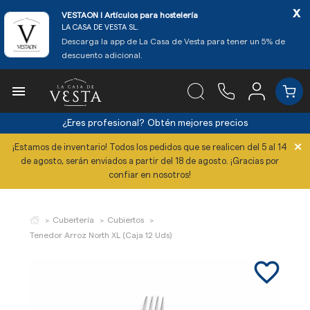
x
VESTAON l Artículos para hostelería
LA CASA DE VESTA SL.
Descarga la app de La Casa de Vesta para tener un 5% de
descuento adicional.

¿Eres profesional?
Obtén mejores precios
×
¡Estamos de inventario! Todos los pedidos que se realicen del 5 al 14
de agosto, serán enviados a partir del 18 de agosto. ¡Gracias por
confiar en nosotros!
Cubertería
Cubiertos
Tenedor Arroz North XL (Caja 12 Uds)
favorite_border