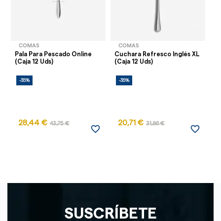
COMAS
COMAS
Pala Para Pescado Online
Cuchara Refresco Inglés XL
Cu
(Caja 12 Uds)
(Caja 12 Uds)
XL
-35%
-35%
-
28,44 €
20,71 €
3
43,75 €
31,86 €
favorite_border
favorite_border
SUSCRÍBETE