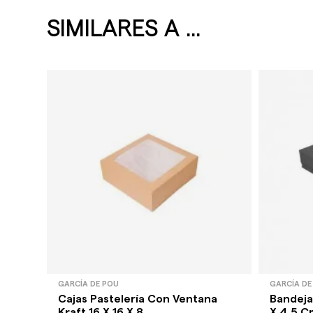
SIMILARES A ...
GARCÍA DE POU
GARCÍA DE
Cajas Pastelería Con Ventana
Bandeja
Kraft 16 X 16 X 8...
X 4,5 Cm