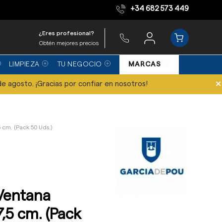
+34 682 573 449
Equipo de expertos
¿Eres profesional?
Obtén mejores precios
LIMPIEZA
TU NEGOCIO
MARCAS
×
de agosto. ¡Gracias por confiar en nosotros!
5 cm. (Pack 50 Uds.)
 Ventana
7,5 cm. (Pack