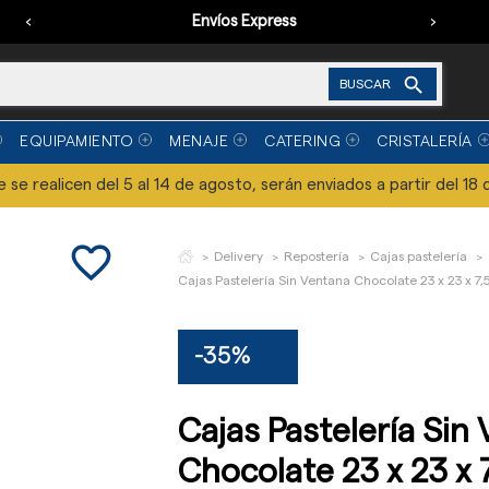
‹
Envíos Express
›

BUSCAR
EQUIPAMIENTO
MENAJE
CATERING
CRISTALERÍA
se realicen del 5 al 14 de agosto, serán enviados a partir del 18 
favorite_border
Delivery
Repostería
Cajas pastelería
Cajas Pastelería Sin Ventana Chocolate 23 x 23 x 7,
-35%
Cajas Pastelería Sin
Chocolate 23 x 23 x 