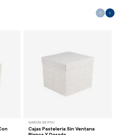
‹
›
GARCÍA DE POU
GARCÍA 
 Con
Cajas Pastelería Sin Ventana
Cajas 
Blanca Y Dorada...
Chocol