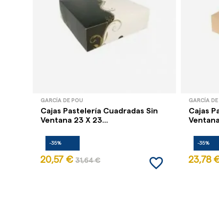
GARCÍA DE POU
GARCÍA DE
Cajas Pastelería Cuadradas Sin
Cajas P
Ventana 23 X 23...
Ventana 
-35%
-35%
favorite_border
20,57 €
23,78 
31,64 €