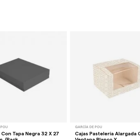
 POU
GARCÍA DE POU
 Con Tapa Negra 32 X 27
Cajas Pastelería Alargada
. (Pack...
Ventana Blanco Y...