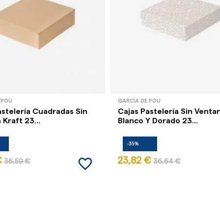
 POU
GARCÍA DE POU
astelería Cuadradas Sin
Cajas Pastelería Sin Venta
Kraft 23...
Blanco Y Dorado 23...
-35%
favorite_border
€
23,82 €
36,59 €
36,64 €