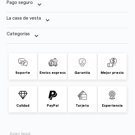
Pago seguro
keyboard_arrow_down
La casa de vesta
keyboard_arrow_down
Categorías
keyboard_arrow_down
Soporte
Envíos express
Garantía
Mejor precio
Calidad
PayPal
Tarjeta
Experiencia
Aviso legal