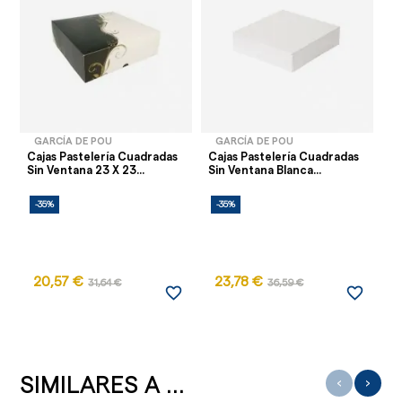
GARCÍA DE POU
GARCÍA DE POU
Cajas Pastelería Cuadradas
Cajas Pastelería Cuadradas
Sin Ventana 23 X 23...
Sin Ventana Blanca...
-35%
-35%
20,57 €
23,78 €
31,64 €
36,59 €
favorite_border
favorite_border
SIMILARES A ...
‹
›