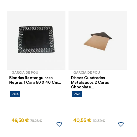
GARCÍA DE POU
GARCÍA DE POU
Blondas Rectangulares
Discos Cuadrados
M
Negras 1 Cara 50 X 40 Cm...
Metalizados 2 Caras
D
Chocolate...
28
-35%
-35%
-
49,58 €
40,55 €
76,28 €
62,39 €
favorite_border
favorite_border