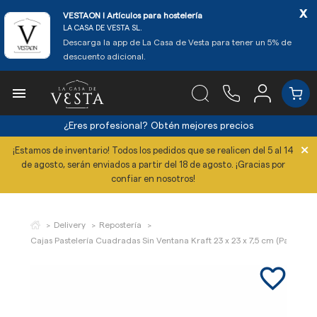
x
VESTAON l Artículos para hostelería
LA CASA DE VESTA SL.
Descarga la app de La Casa de Vesta para tener un 5% de
descuento adicional.

¿Eres profesional?
Obtén mejores precios
×
¡Estamos de inventario! Todos los pedidos que se realicen del 5 al 14
de agosto, serán enviados a partir del 18 de agosto. ¡Gracias por
confiar en nosotros!
Delivery
Repostería
Cajas Pastelería Cuadradas Sin Ventana Kraft 23 x 23 x 7,5 cm (Pack 50 U
favorite_border