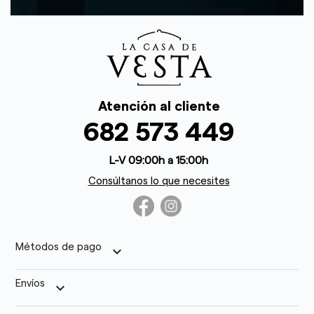
Atención al cliente
682 573 449
L-V 09:00h a 15:00h
Consúltanos lo que necesites
Métodos de pago
keyboard_arrow_down
Envíos
keyboard_arrow_down