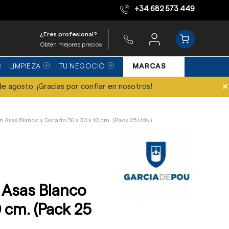
+34 682 573 449
Equipo de expertos
¿Eres profesional?
Obtén mejores precios
LIMPIEZA
TU NEGOCIO
MARCAS
×
de agosto. ¡Gracias por confiar en nosotros!
n Asas Blanco y Dorado 30 x 30 x 10 cm. (Pack 25 Uds.)
 Asas Blanco
0 cm. (Pack 25