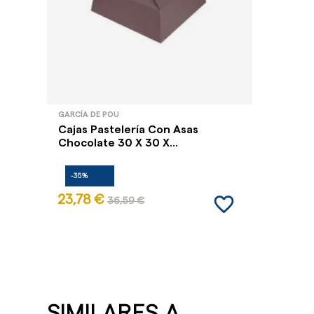
GARCÍA DE POU
Cajas Pastelería Con Asas
Chocolate 30 X 30 X...
-35%
favorite_border
23,78 €
36,59 €
SIMILARES A ...