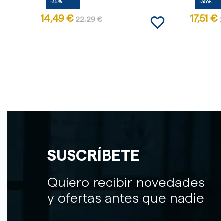
-35%
-35%
favorite_border
14,49 €
17,51 €
22,29 €
SUSCRÍBETE
Quiero recibir novedades
y ofertas antes que nadie