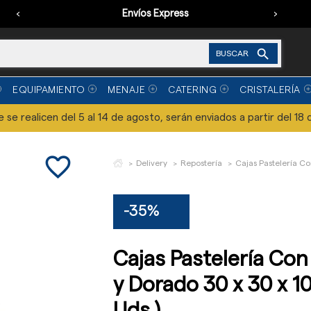
‹
Envíos Express
›

BUSCAR
EQUIPAMIENTO
MENAJE
CATERING
CRISTALERÍA
se realicen del 5 al 14 de agosto, serán enviados a partir del 18 
favorite_border
Delivery
Repostería
Cajas Pastelería Co
-35%
Cajas Pastelería Con
y Dorado 30 x 30 x 1
Uds.)