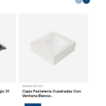
‹
›
GARCÍA DE POU
GARCÍA 
ic 31
Cajas Pastelería Cuadradas Con
Cajas 
Ventana Blanca...
Ventan