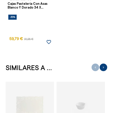
Cajas Pastelería Con Asas
Blanco Y Dorado 34 X...
-35%
59,79 €
91,98 €
favorite_border
SIMILARES A ...
‹
›