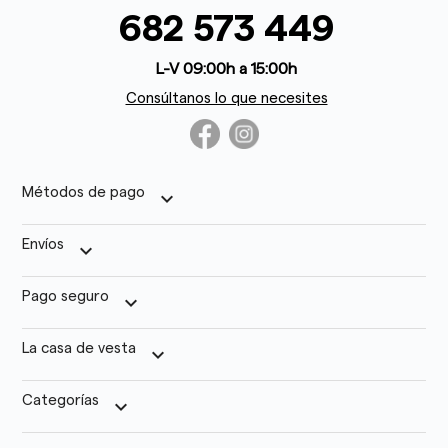
682 573 449
L-V 09:00h a 15:00h
Consúltanos lo que necesites
Métodos de pago
keyboard_arrow_down
Envíos
keyboard_arrow_down
Pago seguro
keyboard_arrow_down
La casa de vesta
keyboard_arrow_down
Categorías
keyboard_arrow_down