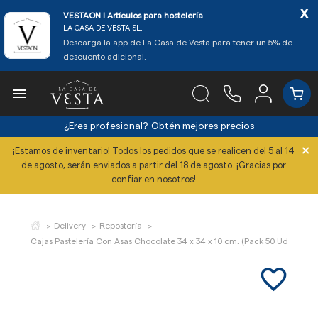
x
VESTAON l Artículos para hostelería
LA CASA DE VESTA SL.
Descarga la app de La Casa de Vesta para tener un 5% de
descuento adicional.

¿Eres profesional?
Obtén mejores precios
×
¡Estamos de inventario! Todos los pedidos que se realicen del 5 al 14
de agosto, serán enviados a partir del 18 de agosto. ¡Gracias por
confiar en nosotros!
Delivery
Repostería
Cajas Pastelería Con Asas Chocolate 34 x 34 x 10 cm. (Pack 50 Uds.)
favorite_border