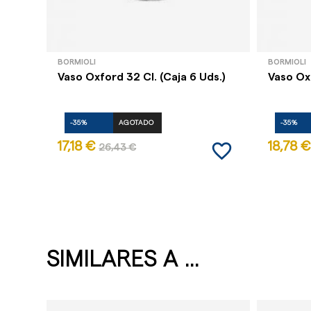
BORMIOLI
BORMIOLI
Vaso Oxford 32 Cl. (Caja 6 Uds.)
Vaso Oxf
-35%
AGOTADO
-35%
favorite_border
17,18 €
18,78 €
26,43 €
SIMILARES A ...