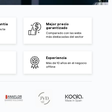
ntía
Mejor precio
garantizado
s te
Comparado con las webs
más destacadas del sector
Experiencia
Más de 10 años en el negocio
offline