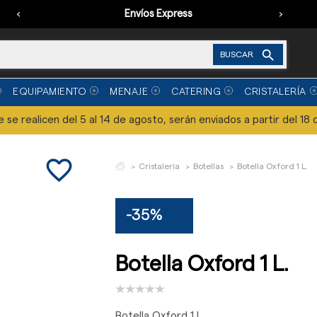
‹
Envíos Express
›

BUSCAR
EQUIPAMIENTO
MENAJE
CATERING
CRISTALERÍA
se realicen del 5 al 14 de agosto, serán enviados a partir del 18 
favorite_border
Cristalería
Botellas
Botella Oxford 1 L.
-35%
Botella Oxford 1 L.
Botella Oxford 1 L.