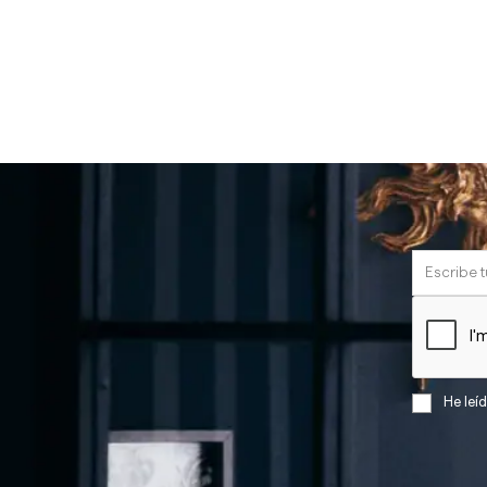
He leí