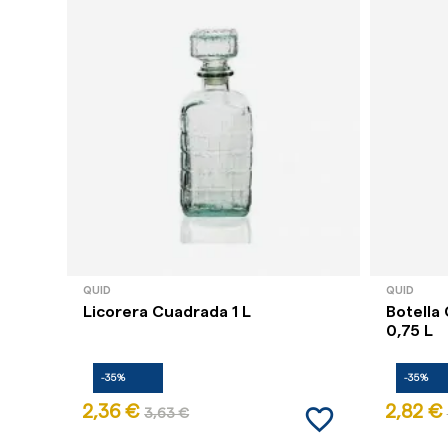
QUID
QUID
Licorera Cuadrada 1 L
Botella
0,75 L
-35%
-35%
favorite_border
2,36 €
2,82 €
3,63 €