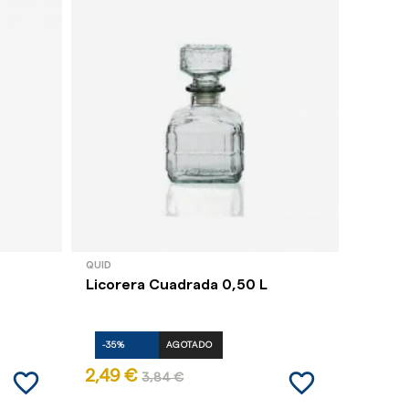
QUID
QUID
Licorera Cuadrada 0,50 L
Botell
-35%
AGOTADO
-35%
favorite_border
favorite_border
2,49 €
1,95 €
3,84 €