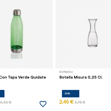
BORMIOLI
 Con Tapa Verde Quidate
Botella Misura 0,25 Cl.
-35%
favorite_border
2,45 €
4,34 €
3,76 €