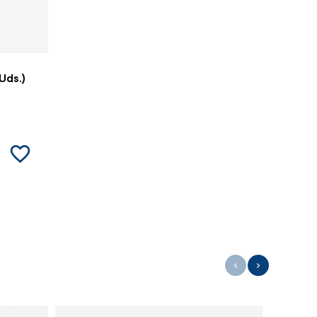
Uds.)
favorite_border
‹
›