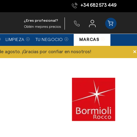
+34 682 573 449
Equipo de expertos
¿Eres profesional?
Obtén mejores precios
LIMPIEZA
TU NEGOCIO
MARCAS
×
de agosto. ¡Gracias por confiar en nosotros!