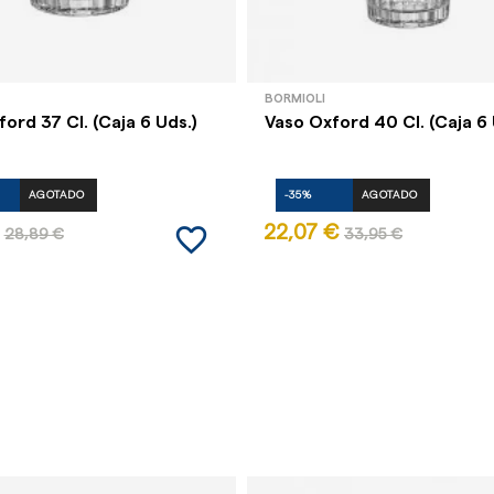
BORMIOLI
ord 37 Cl. (Caja 6 Uds.)
Vaso Oxford 40 Cl. (Caja 6 
AGOTADO
-35%
AGOTADO
favorite_border
22,07 €
28,89 €
33,95 €