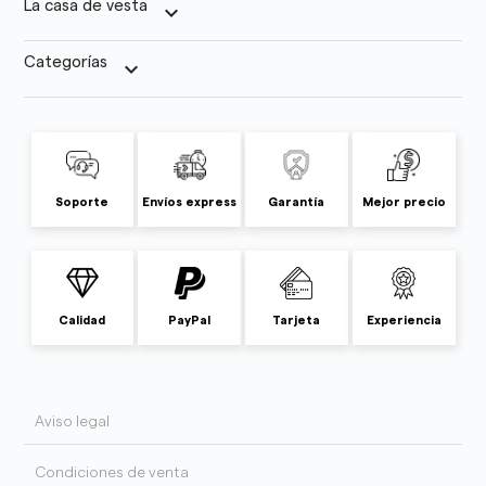
La casa de vesta
keyboard_arrow_down
Categorías
keyboard_arrow_down
Soporte
Envíos express
Garantía
Mejor precio
Calidad
PayPal
Tarjeta
Experiencia
Aviso legal
Condiciones de venta