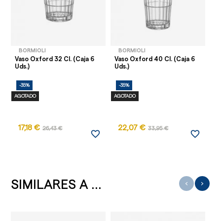
BORMIOLI
BORMIOLI
Vaso Oxford 32 Cl. (Caja 6
Vaso Oxford 40 Cl. (Caja 6
Uds.)
Uds.)
-35%
-35%
AGOTADO
AGOTADO
17,18 €
22,07 €
26,43 €
33,95 €
favorite_border
favorite_border
SIMILARES A ...
‹
›