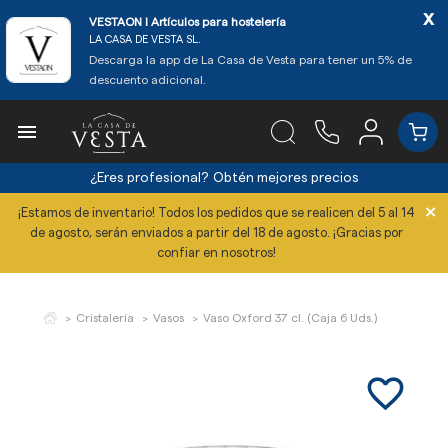
x
VESTAON l Artículos para hostelería
LA CASA DE VESTA SL.
Descarga la app de La Casa de Vesta para tener un 5% de
descuento adicional.

¿Eres profesional?
Obtén mejores precios
×
¡Estamos de inventario! Todos los pedidos que se realicen del 5 al 14
de agosto, serán enviados a partir del 18 de agosto. ¡Gracias por
confiar en nosotros!
Cristalería
Vasos
Vaso Oxford 37 cl. (Caja 6 Uds.)
favorite_border