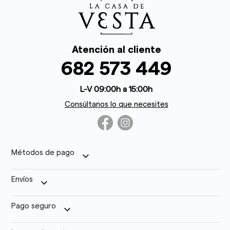
Atención al cliente
682 573 449
L-V 09:00h a 15:00h
Consúltanos lo que necesites
Métodos de pago
keyboard_arrow_down
Envíos
keyboard_arrow_down
Pago seguro
keyboard_arrow_down