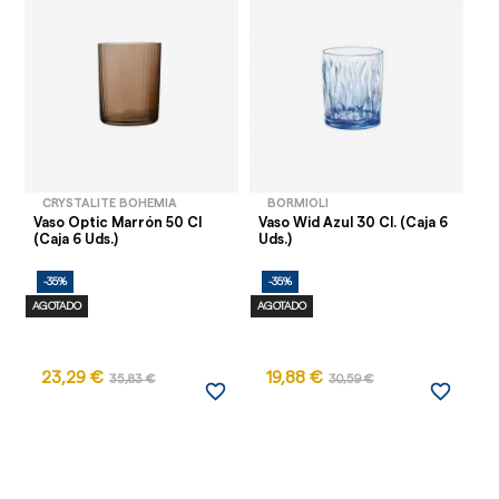
CRYSTALITE BOHEMIA
BORMIOLI
Vaso Optic Marrón 50 Cl
Vaso Wid Azul 30 Cl. (Caja 6
Va
(Caja 6 Uds.)
Uds.)
Cl
-35%
-35%
-
AGOTADO
AGOTADO
23,29 €
19,88 €
35,83 €
30,59 €
favorite_border
favorite_border