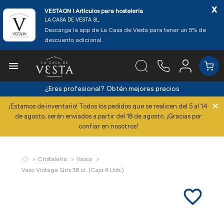
x
VESTAON l Artículos para hostelería
LA CASA DE VESTA SL.
Descarga la app de La Casa de Vesta para tener un 5% de
descuento adicional.

¿Eres profesional?
Obtén mejores precios
×
¡Estamos de inventario! Todos los pedidos que se realicen del 5 al 14
de agosto, serán enviados a partir del 18 de agosto. ¡Gracias por
confiar en nosotros!
Cristalería
Vasos
Vaso Vintage Gris 38 cl. (Caja 6 Uds.)
favorite_border