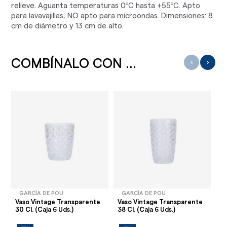
relieve. Aguanta temperaturas 0ºC hasta +55ºC. Apto
para lavavajillas, NO apto para microondas. Dimensiones: 8
cm de diámetro y 13 cm de alto.
COMBÍNALO CON ...
‹
›
GARCÍA DE POU
GARCÍA DE POU
Vaso Vintage Transparente
Vaso Vintage Transparente
Va
30 Cl. (Caja 6 Uds.)
38 Cl. (Caja 6 Uds.)
(C