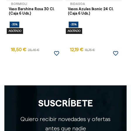
BORMIOLI
BIDASOA
Vaso Barshine Rosa 30 Cl.
Vasos Azules Ikonic 24 Cl.
Va
(Caja 6 Uds.)
(Caja 6 Uds.)
(C
-35%
-35%
-
AGOTADO
AGOTADO
18,50 €
12,19 €
28,46 €
18,76 €
favorite_border
favorite_border
SUSCRÍBETE
Quiero recibir novedades y ofertas
antes que nadie