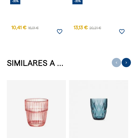
-35%
-35%
-
10,41 €
13,13 €
16,01 €
20,21 €
favorite_border
favorite_border
SIMILARES A ...
‹
›