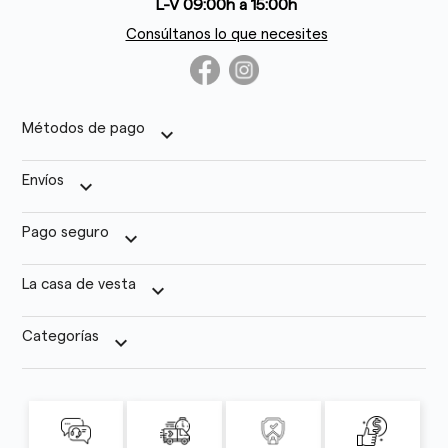
L-V 09:00h a 15:00h
Consúltanos lo que necesites
Métodos de pago
keyboard_arrow_down
Envíos
keyboard_arrow_down
Pago seguro
keyboard_arrow_down
La casa de vesta
keyboard_arrow_down
Categorías
keyboard_arrow_down