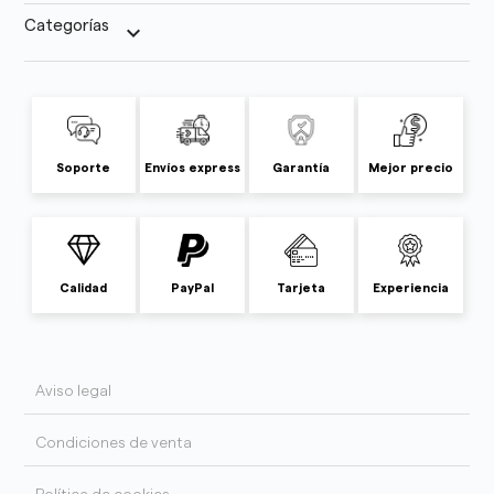
Categorías
keyboard_arrow_down
Soporte
Envíos express
Garantía
Mejor precio
Calidad
PayPal
Tarjeta
Experiencia
Aviso legal
Condiciones de venta