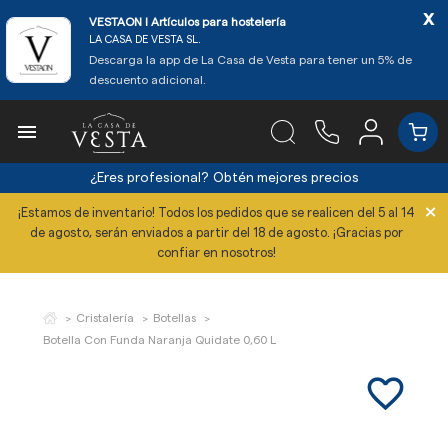
x
VESTAON l Artículos para hostelería
LA CASA DE VESTA SL.
Descarga la app de La Casa de Vesta para tener un 5% de
descuento adicional.

¿Eres profesional?
Obtén mejores precios
×
¡Estamos de inventario! Todos los pedidos que se realicen del 5 al 14
de agosto, serán enviados a partir del 18 de agosto. ¡Gracias por
confiar en nosotros!
Cristalería
Botellas
Botella Con Funda Naranja Quidate 0,60 L
favorite_border