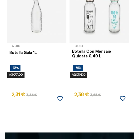
QUID
QUID
Botella Con Mensaje
Bo
Botella Gala 1L
Quidate 0,40 L
St
-35%
-35%
-
AGOTADO
AGOTADO
AG
2,31 €
2,38 €
3,56 €
3,65 €
favorite_border
favorite_border