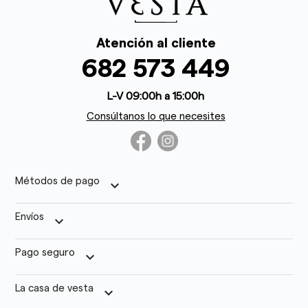
Atención al cliente
682 573 449
L-V 09:00h a 15:00h
Consúltanos lo que necesites
Métodos de pago
keyboard_arrow_down
Envíos
keyboard_arrow_down
Pago seguro
keyboard_arrow_down
La casa de vesta
keyboard_arrow_down