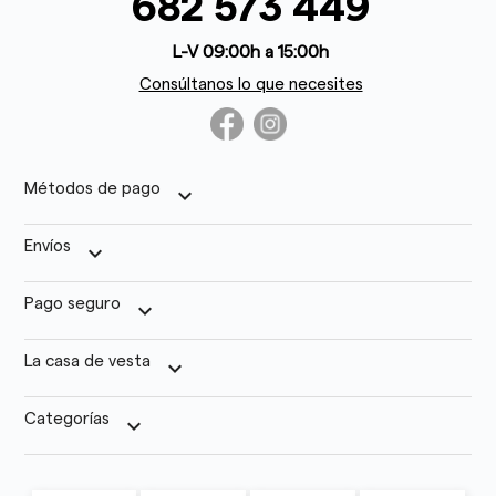
682 573 449
L-V 09:00h a 15:00h
Consúltanos lo que necesites
Métodos de pago
keyboard_arrow_down
Envíos
keyboard_arrow_down
Pago seguro
keyboard_arrow_down
La casa de vesta
keyboard_arrow_down
Categorías
keyboard_arrow_down