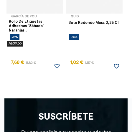
GARCÍA DE POU
QUID
Rollo De Etiquetas
Re
Bote Redondo Moss 0,25 Cl
Adhesivas "Sábado"
Co
Naranjas...
-35%
-35%
-
AGOTADO
7,68 €
1,02 €
11,82 €
1,57 €
favorite_border
favorite_border
SUSCRÍBETE