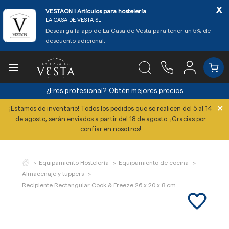
x
VESTAON l Artículos para hostelería
LA CASA DE VESTA SL.
Descarga la app de La Casa de Vesta para tener un 5% de
descuento adicional.

¿Eres profesional?
Obtén mejores precios
×
¡Estamos de inventario! Todos los pedidos que se realicen del 5 al 14
de agosto, serán enviados a partir del 18 de agosto. ¡Gracias por
confiar en nosotros!
Equipamiento Hostelería
Equipamiento de cocina
Almacenaje y tuppers
Recipiente Rectangular Cook & Freeze 26 x 20 x 8 cm.
favorite_border