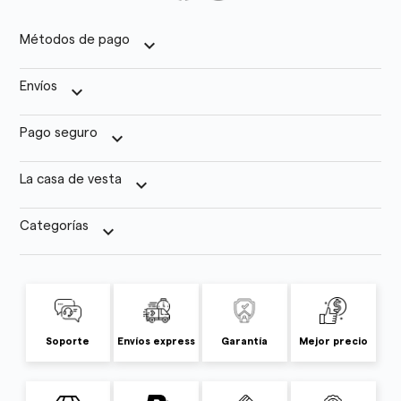
Métodos de pago
keyboard_arrow_down
Envíos
keyboard_arrow_down
Pago seguro
keyboard_arrow_down
La casa de vesta
keyboard_arrow_down
Categorías
keyboard_arrow_down
Soporte
Envíos express
Garantía
Mejor precio