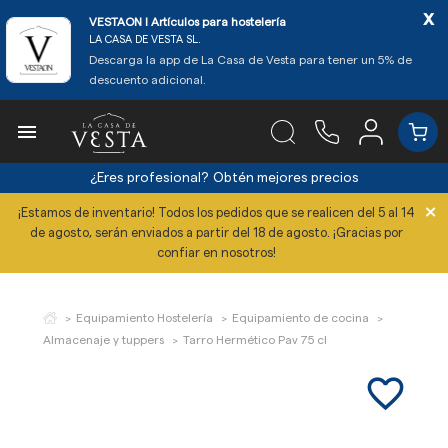
x
VESTAON l Artículos para hostelería
LA CASA DE VESTA SL.
Descarga la app de La Casa de Vesta para tener un 5% de
descuento adicional.

¿Eres profesional?
Obtén mejores precios
×
¡Estamos de inventario! Todos los pedidos que se realicen del 5 al 14
de agosto, serán enviados a partir del 18 de agosto. ¡Gracias por
confiar en nosotros!
Equipamiento Hostelería
Equipamiento de cocina
Almacenaje y tuppers
Tarro Hermético Pav 75 cl
favorite_border