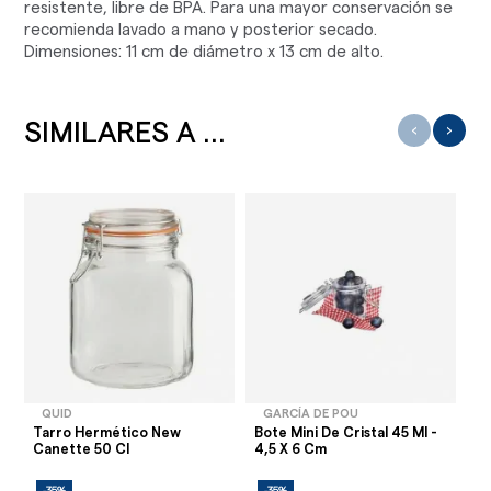
resistente, libre de BPA. Para una mayor conservación se
recomienda lavado a mano y posterior secado.
Dimensiones: 11 cm de diámetro x 13 cm de alto.
SIMILARES A ...
‹
›
QUID
GARCÍA DE POU
Tarro Hermético New
Bote Mini De Cristal 45 Ml -
Re
Canette 50 Cl
4,5 X 6 Cm
Co