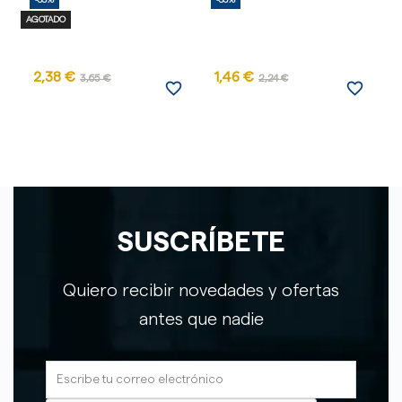
-35%
-35%
-
AGOTADO
2,38 €
1,46 €
1
3,65 €
2,24 €
favorite_border
favorite_border
SUSCRÍBETE
Quiero recibir novedades y ofertas
antes que nadie