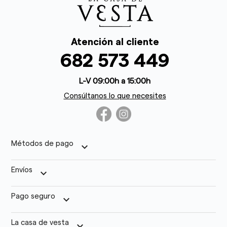
Atención al cliente
682 573 449
L-V 09:00h a 15:00h
Consúltanos lo que necesites
Métodos de pago
keyboard_arrow_down
Envíos
keyboard_arrow_down
Pago seguro
keyboard_arrow_down
La casa de vesta
keyboard_arrow_down