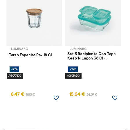
LUMINARC
LUMINARC
Set 3 Recipiente Con Tapa
Re
Tarro Especias Pav 18 Cl.
Keep´n Lagon 38 Cl -...
& 
-35%
-35%
-
AGOTADO
AGOTADO
6,47 €
15,64 €
1
9,96 €
24,07 €
favorite_border
favorite_border