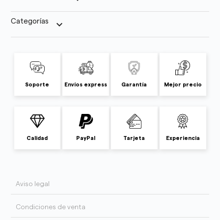
Categorías
keyboard_arrow_down
Soporte
Envíos express
Garantía
Mejor precio
Calidad
PayPal
Tarjeta
Experiencia
Aviso legal
Condiciones de venta