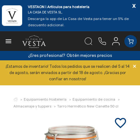
x
VESTAON l Artículos para hostelería
LA CASA DE VESTA SL.
Descarga la app de La Casa de Vesta para tener un 5% de
descuento adicional.

¿Eres profesional?
Obtén mejores precios
×
¡Estamos de inventario! Todos los pedidos que se realicen del 5 al 14
de agosto, serán enviados a partir del 18 de agosto. ¡Gracias por
confiar en nosotros!
Equipamiento Hostelería
Equipamiento de cocina
Almacenaje y tuppers
Tarro Hermético New Canette 50 cl
favorite_border