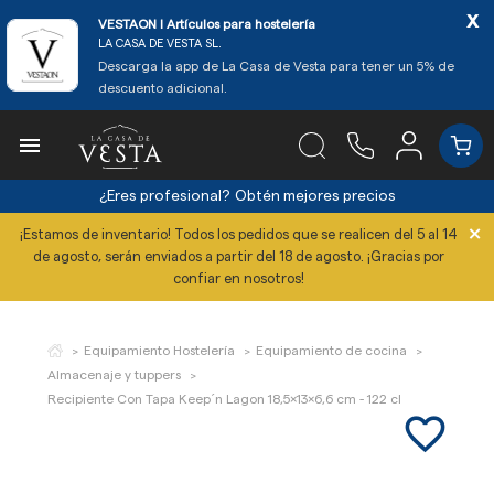
x
VESTAON l Artículos para hostelería
LA CASA DE VESTA SL.
Descarga la app de La Casa de Vesta para tener un 5% de
descuento adicional.

¿Eres profesional?
Obtén mejores precios
×
¡Estamos de inventario! Todos los pedidos que se realicen del 5 al 14
de agosto, serán enviados a partir del 18 de agosto. ¡Gracias por
confiar en nosotros!
Equipamiento Hostelería
Equipamiento de cocina
Almacenaje y tuppers
Recipiente Con Tapa Keep´n Lagon 18,5x13x6,6 cm - 122 cl
favorite_border