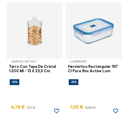
GARCÍA DE POU
LUMINARC
Tarro Con Tapa De Cristal
Hermético Rectangular 197
Re
1.200 Ml - 13 X 23,5 Cm
Cl Pure Box Active Lum
Fr
-35%
-35%
-
4,79 €
7,05 €
9
7,37 €
10,85 €
favorite_border
favorite_border