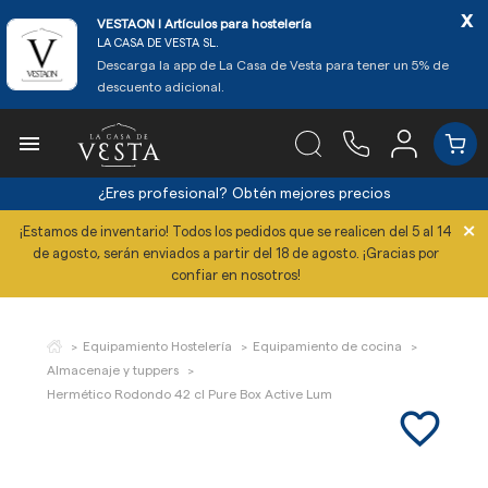
x
VESTAON l Artículos para hostelería
LA CASA DE VESTA SL.
Descarga la app de La Casa de Vesta para tener un 5% de
descuento adicional.

¿Eres profesional?
Obtén mejores precios
×
¡Estamos de inventario! Todos los pedidos que se realicen del 5 al 14
de agosto, serán enviados a partir del 18 de agosto. ¡Gracias por
confiar en nosotros!
Equipamiento Hostelería
Equipamiento de cocina
Almacenaje y tuppers
Hermético Rodondo 42 cl Pure Box Active Lum
favorite_border