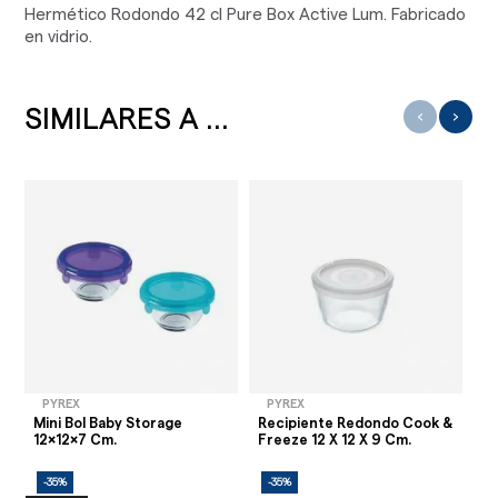
Hermético Rodondo 42 cl Pure Box Active Lum. Fabricado
en vidrio.
SIMILARES A ...
‹
›
PYREX
PYREX
Mini Bol Baby Storage
Recipiente Redondo Cook &
Re
12x12x7 Cm.
Freeze 12 X 12 X 9 Cm.
Ro
-35%
-35%
-