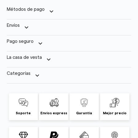
Métodos de pago
keyboard_arrow_down
Envíos
keyboard_arrow_down
Pago seguro
keyboard_arrow_down
La casa de vesta
keyboard_arrow_down
Categorías
keyboard_arrow_down
Soporte
Envíos express
Garantía
Mejor precio