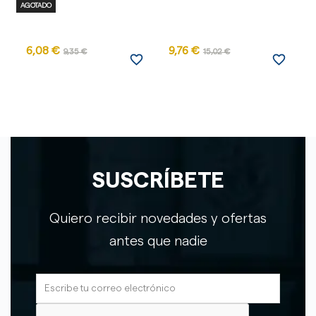
AGOTADO
6,08 €
9,76 €
1
9,35 €
15,02 €
favorite_border
favorite_border
SUSCRÍBETE
Quiero recibir novedades y ofertas
antes que nadie