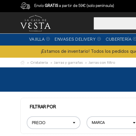
Compra con garantía
Envío
GRATIS
a partir de 59€ (solo península)
VAJILLA
ENVASES DELIVERY
CUBERTERÍA
¡Estamos de inventario! Todos los pedidos que 
Cristalería
Jarras y garrafas
Jarras con filtro
FILTRAR POR
PRECIO