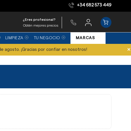
+34 682 573 449
Equipo de expertos
¿Eres profesional?
Obtén mejores precios
LIMPIEZA
TU NEGOCIO
MARCAS
×
de agosto. ¡Gracias por confiar en nosotros!