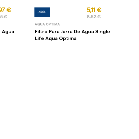
97 €
5,11 €
-40%
95 €
8,52 €
AQUA OPTIMA
De Agua
Filtro Para Jarra De Agua Single
Life Aqua Optima