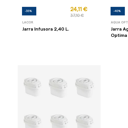
24,11 €
-35%
-40%
37,10 €
LACOR
AQUA OPT
Jarra Infusora 2,40 L.
Jarra A
Optima 