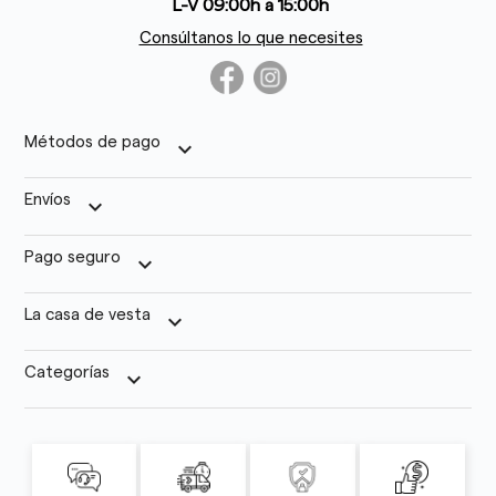
L-V 09:00h a 15:00h
Consúltanos lo que necesites
Métodos de pago
keyboard_arrow_down
Envíos
keyboard_arrow_down
Pago seguro
keyboard_arrow_down
La casa de vesta
keyboard_arrow_down
Categorías
keyboard_arrow_down