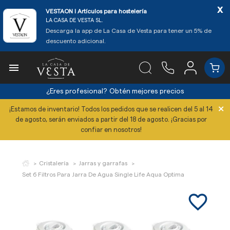
x
VESTAON l Artículos para hostelería
LA CASA DE VESTA SL.
Descarga la app de La Casa de Vesta para tener un 5% de
descuento adicional.

¿Eres profesional?
Obtén mejores precios
×
¡Estamos de inventario! Todos los pedidos que se realicen del 5 al 14
de agosto, serán enviados a partir del 18 de agosto. ¡Gracias por
confiar en nosotros!
Cristalería
Jarras y garrafas
Set 6 Filtros Para Jarra De Agua Single Life Aqua Optima
favorite_border