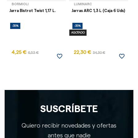
BORMIOLI
LUMINARC
Jarra Bistrot Twist 1,17 L.
Jarras ARC 1,3 L (Caja 6 Uds)
Ja
-35%
-35%
-
AGOTADO
AG
4,25 €
22,30 €
5
6,53 €
34,30 €
favorite_border
favorite_border
SUSCRÍBETE
Quiero recibir novedades y ofertas
antes que nadie