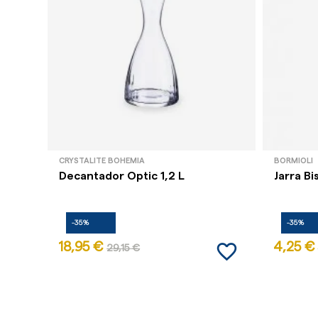
CRYSTALITE BOHEMIA
BORMIOLI
Decantador Optic 1,2 L
Jarra Bis
-35%
-35%
favorite_border
18,95 €
4,25 €
29,15 €