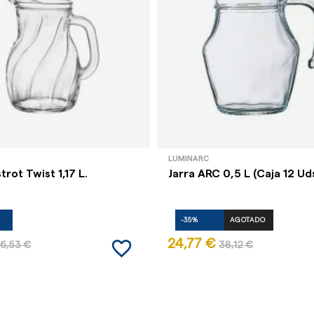
LUMINARC
trot Twist 1,17 L.
Jarra ARC 0,5 L (Caja 12 Ud
-35%
AGOTADO
favorite_border
24,77 €
6,53 €
38,12 €