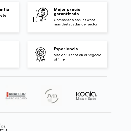
ntía
Mejor precio
garantizado
s te
Comparado con las webs
más destacadas del sector
Experiencia
Más de 10 años en el negocio
offline