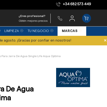
+34 682 573 449
Equipo de expertos
¿Eres profesional?
Obtén mejores precios
LIMPIEZA
TU NEGOCIO
MARCAS
×
de agosto. ¡Gracias por confiar en nosotros!
ros Para Jarra De Agua Single Life Aqua Optima
rra De Agua
tima