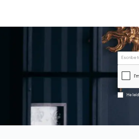
He leí