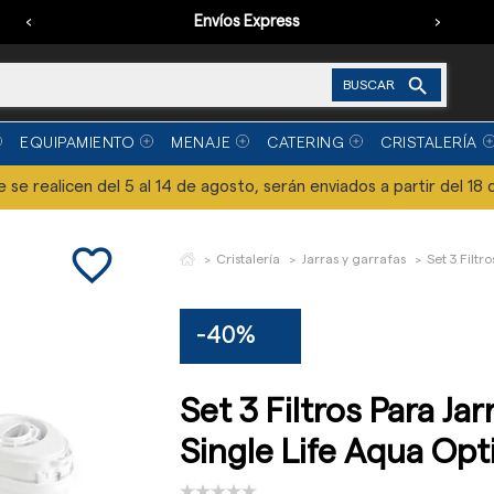
‹
Envíos Express
›

BUSCAR
EQUIPAMIENTO
MENAJE
CATERING
CRISTALERÍA
se realicen del 5 al 14 de agosto, serán enviados a partir del 18 
favorite_border
Cristalería
Jarras y garrafas
Set 3 Filt
-40%
Set 3 Filtros Para Ja
Single Life Aqua Op