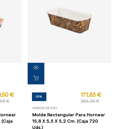
,50 €
171,83 €
-35%
,93 €
264,36 €
GARCÍA DE POU
Hornear
Molde Rectangular Para Hornear
 (Caja
15,8 X 5,5 X 5,2 Cm. (Caja 720
Uds.)