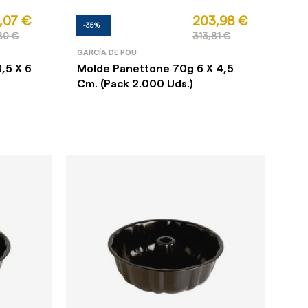
,07 €
203,98 €
-35%
80 €
313,81 €
GARCÍA DE POU
,5 X 6
Molde Panettone 70g 6 X 4,5
Cm. (Pack 2.000 Uds.)