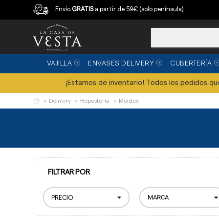
Compra con garantía
Envío
GRATIS
a partir de 59€ (solo península)
VAJILLA
ENVASES DELIVERY
CUBERTERÍA
¡Estamos de inventario! Todos los pedidos que 
Delivery
Repostería
Moldes
FILTRAR POR
PRECIO