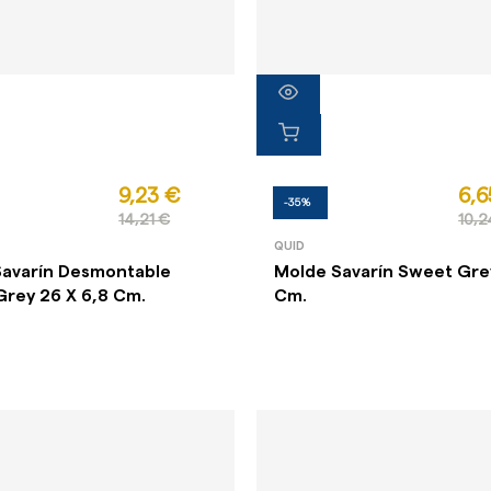
9,23 €
6,6
-35%
14,21 €
10,2
QUID
Savarín Desmontable
Molde Savarín Sweet Gre
rey 26 X 6,8 Cm.
Cm.