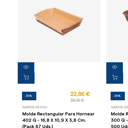
22,86 €
-35%
-35%
35,16 €
GARCÍA DE POU
GARCÍA D
Molde Rectangular Para Hornear
Molde R
402 G - 16,8 X 10,9 X 3,8 Cm.
300 G -
(Pack 67 Uds.)
500 Uds