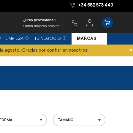
+34 682 573 449
Equipo de expertos
¿Eres profesional?
Obtén mejores precios
LIMPIEZA
TU NEGOCIO
MARCAS
×
de agosto. ¡Gracias por confiar en nosotros!