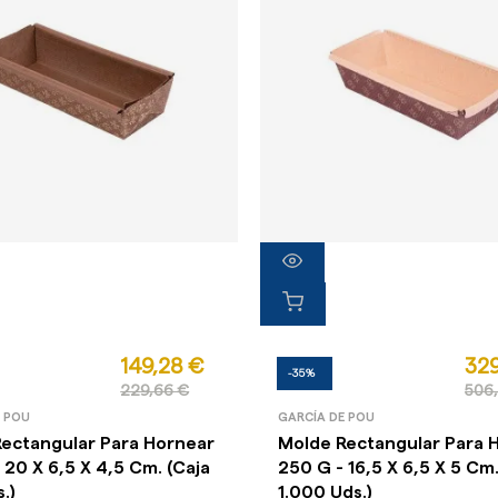
149,28 €
329
-35%
229,66 €
506
E POU
GARCÍA DE POU
ectangular Para Hornear
Molde Rectangular Para 
 20 X 6,5 X 4,5 Cm. (Caja
250 G - 16,5 X 6,5 X 5 Cm.
.)
1.000 Uds.)