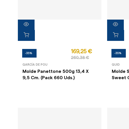
169,25 €
-35%
-35%
260,38 €
GARCÍA DE POU
QUID
Molde Panettone 500g 13,4 X
Molde 
9,5 Cm. (Pack 660 Uds.)
Sweet G