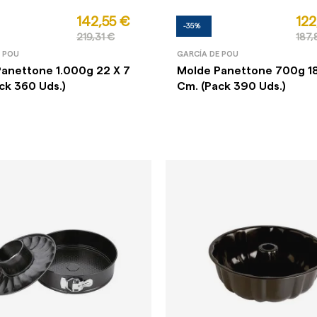
142,55 €
122
-35%
219,31 €
187,
E POU
GARCÍA DE POU
anettone 1.000g 22 X 7
Molde Panettone 700g 18
ck 360 Uds.)
Cm. (Pack 390 Uds.)