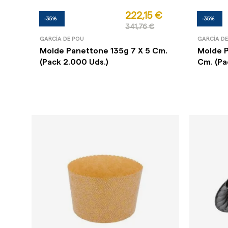
222,15 €
-35%
-35%
341,76 €
GARCÍA DE POU
GARCÍA D
Molde Panettone 135g 7 X 5 Cm.
Molde P
(Pack 2.000 Uds.)
Cm. (Pa