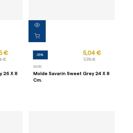
5 €
5,04 €
-35%
4 €
7,76 €
QUID
y 26 X 8
Molde Savarín Sweet Grey 24 X 8
Cm.