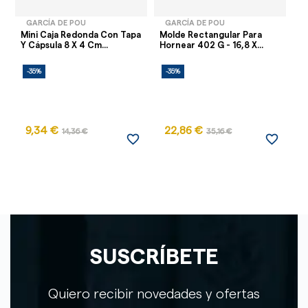
GARCÍA DE POU
GARCÍA DE POU
Mini Caja Redonda Con Tapa
Molde Rectangular Para
Mo
Y Cápsula 8 X 4 Cm...
Hornear 402 G - 16,8 X...
C
-35%
-35%
-
AG
9,34 €
22,86 €
1
14,36 €
35,16 €
favorite_border
favorite_border
SUSCRÍBETE
Quiero recibir novedades y ofertas