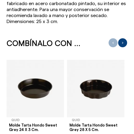
fabricado en acero carbonatado pintado, su interior es
antiadherente. Para una mayor conservación se
recomienda lavado a mano y posterior secado.
Dimensiones: 25 x 3 cm.
COMBÍNALO CON ...
‹
›
QUID
QUID
Molde Tarta Hondo Sweet
Molde Tarta Hondo Sweet
Mo
Grey 24 X 3 Cm.
Grey 28 X 5 Cm.
Gr