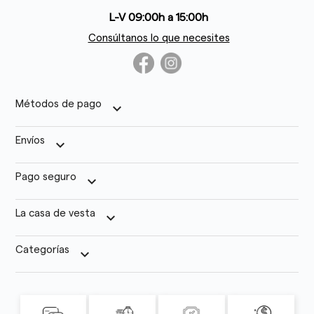
L-V 09:00h a 15:00h
Consúltanos lo que necesites
Métodos de pago
keyboard_arrow_down
Envíos
keyboard_arrow_down
Pago seguro
keyboard_arrow_down
La casa de vesta
keyboard_arrow_down
Categorías
keyboard_arrow_down