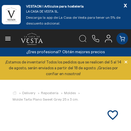
x
VESTAON l Artículos para hostelería
LA CASA DE VESTA SL.
Descarga la app de La Casa de Vesta para tener un 5% de
descuento adicional.

¿Eres profesional?
Obtén mejores precios
×
¡Estamos de inventario! Todos los pedidos que se realicen del 5 al 14
de agosto, serán enviados a partir del 18 de agosto. ¡Gracias por
confiar en nosotros!
Delivery
Repostería
Moldes
Molde Tarta Plano Sweet Grey 25 x 3 cm.
favorite_border