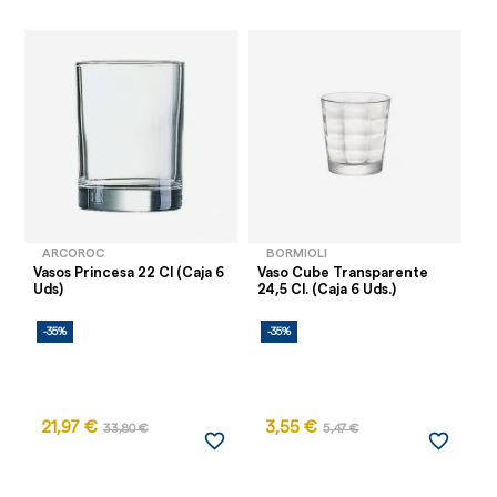
ARCOROC
BORMIOLI
Vasos Princesa 22 Cl (Caja 6
Vaso Cube Transparente
Va
Uds)
24,5 Cl. (Caja 6 Uds.)
(C
-35%
-35%
-
AG
21,97 €
3,55 €
33,80 €
5,47 €
favorite_border
favorite_border