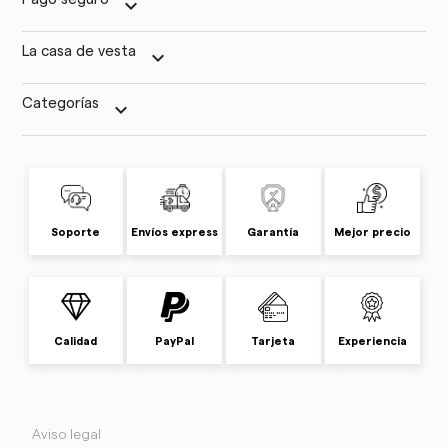
keyboard_arrow_down
La casa de vesta
keyboard_arrow_down
Categorías
keyboard_arrow_down
Soporte
Envíos express
Garantía
Mejor precio
Calidad
PayPal
Tarjeta
Experiencia
Aviso legal