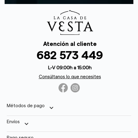
Atención al cliente
682 573 449
L-V 09:00h a 15:00h
Consúltanos lo que necesites
Métodos de pago
keyboard_arrow_down
Envíos
keyboard_arrow_down
Pago seguro