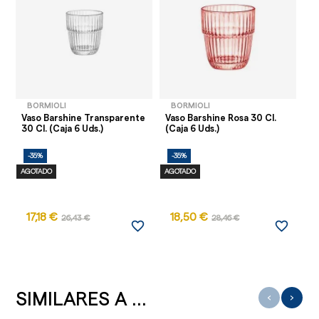
BORMIOLI
BORMIOLI
Vaso Barshine Transparente
Vaso Barshine Rosa 30 Cl.
Va
30 Cl. (Caja 6 Uds.)
(Caja 6 Uds.)
(C
-35%
-35%
-
AGOTADO
AGOTADO
AG
17,18 €
18,50 €
26,43 €
28,46 €
favorite_border
favorite_border
SIMILARES A ...
‹
›