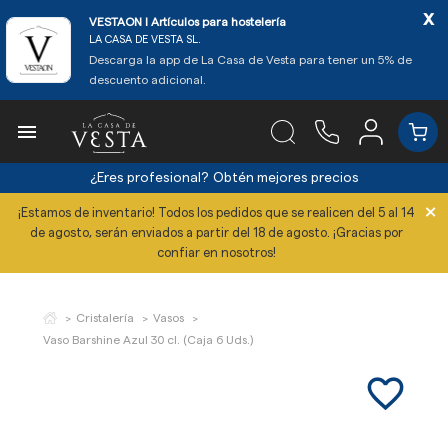
x
VESTAON l Artículos para hostelería
LA CASA DE VESTA SL.
Descarga la app de La Casa de Vesta para tener un 5% de
descuento adicional.

¿Eres profesional?
Obtén mejores precios
×
¡Estamos de inventario! Todos los pedidos que se realicen del 5 al 14
de agosto, serán enviados a partir del 18 de agosto. ¡Gracias por
confiar en nosotros!
Cristalería
Vasos
Vaso Barshine Azul 30 cl. (Caja 6 Uds.)
favorite_border