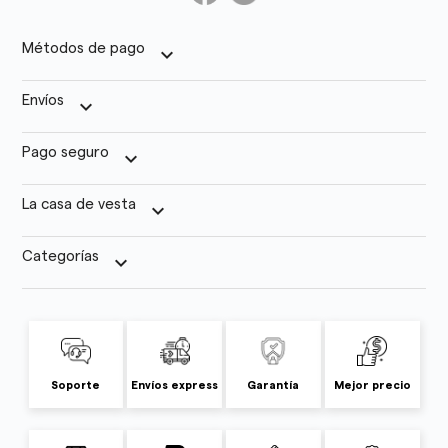
Métodos de pago
keyboard_arrow_down
Envíos
keyboard_arrow_down
Pago seguro
keyboard_arrow_down
La casa de vesta
keyboard_arrow_down
Categorías
keyboard_arrow_down
Soporte
Envíos express
Garantía
Mejor precio