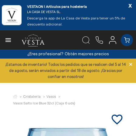
x
VESTAON l Artículos para hostelería
LA CASA DE VESTA SL.
Descarga la app de La Casa de Vesta para tener un 5% de
descuento adicional.

¿Eres profesional?
Obtén mejores precios
×
¡Estamos de inventario! Todos los pedidos que se realicen del 5 al 14
de agosto, serán enviados a partir del 18 de agosto. ¡Gracias por
confiar en nosotros!
Cristalería
Vasos
Vasos Salto Ice Blue 32cl (Caja 6 uds)
favorite_border