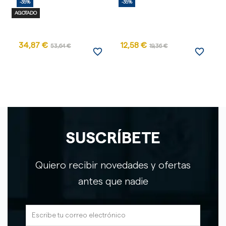
-35%
-35%
-
AGOTADO
AG
34,87 €
12,58 €
53,64 €
19,36 €
favorite_border
favorite_border
SUSCRÍBETE
Quiero recibir novedades y ofertas
antes que nadie