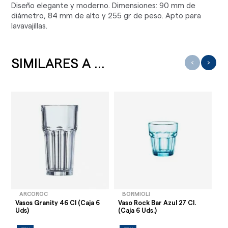
Diseño elegante y moderno. Dimensiones: 90 mm de
diámetro, 84 mm de alto y 255 gr de peso. Apto para
lavavajillas.
SIMILARES A ...
‹
›
ARCOROC
BORMIOLI
Vasos Granity 46 Cl (Caja 6
Vaso Rock Bar Azul 27 Cl.
Va
Uds)
(Caja 6 Uds.)
48