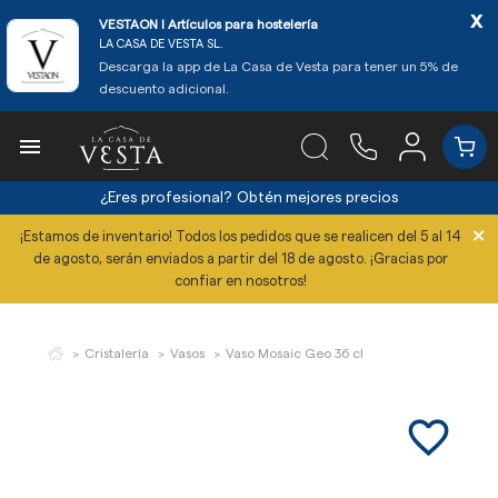
x
VESTAON l Artículos para hostelería
LA CASA DE VESTA SL.
Descarga la app de La Casa de Vesta para tener un 5% de
descuento adicional.

¿Eres profesional?
Obtén mejores precios
×
¡Estamos de inventario! Todos los pedidos que se realicen del 5 al 14
de agosto, serán enviados a partir del 18 de agosto. ¡Gracias por
confiar en nosotros!
Cristalería
Vasos
Vaso Mosaic Geo 36 cl
favorite_border