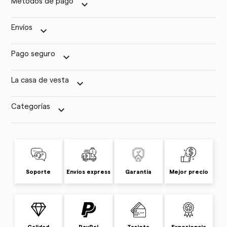
Métodos de pago
keyboard_arrow_down
Envíos
keyboard_arrow_down
Pago seguro
keyboard_arrow_down
La casa de vesta
keyboard_arrow_down
Categorías
keyboard_arrow_down
Soporte
Envíos express
Garantía
Mejor precio