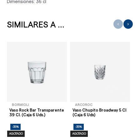
Dimensiones: 36 cl
SIMILARES A ...
‹
›
BORMIOLI
ARCOROC
Vaso Rock Bar Transparente
Vaso Chupito Broadway 5 Cl
Va
39 Cl. (Caja 6 Uds.)
(Caja 6 Uds)
Ud
-35%
-35%
-
AGOTADO
AGOTADO