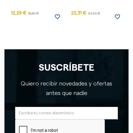
12,29 €
22,31 €
18,90 €
34,33 €
favorite_border
favorite_border
SUSCRÍBETE
Quiero recibir novedades y ofertas
antes que nadie