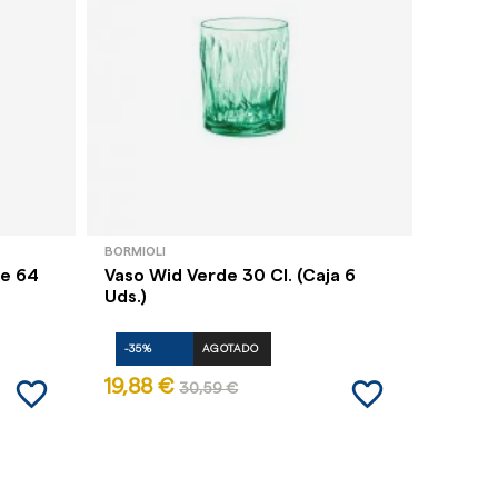
BORMIOLI
ARCORO
te 64
Vaso Wid Verde 30 Cl. (Caja 6
Vasos 
Uds.)
(Caja 
-35%
AGOTADO
-35%
favorite_border
favorite_border
19,88 €
28,00
30,59 €