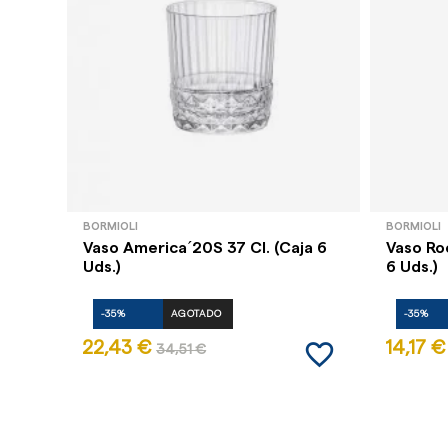
BORMIOLI
BORMIOLI
Vaso America´20S 37 Cl. (Caja 6
Vaso Roc
Uds.)
6 Uds.)
-35%
AGOTADO
-35%
favorite_border
22,43 €
14,17 €
34,51 €