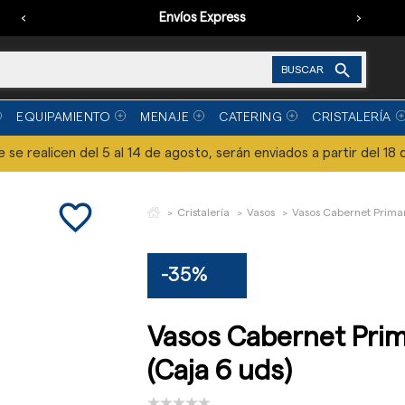
‹
Envíos Express
›

BUSCAR
EQUIPAMIENTO
MENAJE
CATERING
CRISTALERÍA
se realicen del 5 al 14 de agosto, serán enviados a partir del 18 
favorite_border
Cristalería
Vasos
Vasos Cabernet Primary
-35%
Vasos Cabernet Prim
(Caja 6 uds)