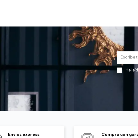
He leí
Envíos express
Compra con gara