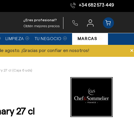
+34 682 573 449
Equipo de expertos
¿Eres profesional?
Obtén mejores precios
LIMPIEZA
TU NEGOCIO
MARCAS
×
de agosto. ¡Gracias por confiar en nosotros!
 27 cl (Caja 6 uds)
ary 27 cl