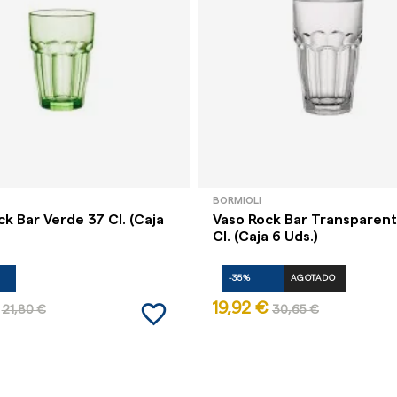
BORMIOLI
k Bar Verde 37 Cl. (Caja
Vaso Rock Bar Transparen
Cl. (Caja 6 Uds.)
-35%
AGOTADO
favorite_border
19,92 €
21,80 €
30,65 €