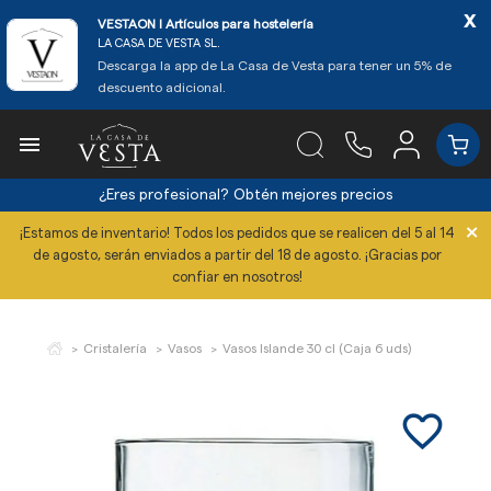
x
VESTAON l Artículos para hostelería
LA CASA DE VESTA SL.
Descarga la app de La Casa de Vesta para tener un 5% de
descuento adicional.

¿Eres profesional?
Obtén mejores precios
×
¡Estamos de inventario! Todos los pedidos que se realicen del 5 al 14
de agosto, serán enviados a partir del 18 de agosto. ¡Gracias por
confiar en nosotros!
Cristalería
Vasos
Vasos Islande 30 cl (Caja 6 uds)
favorite_border