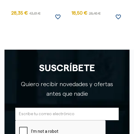
28,35 €
18,50 €
43,61 €
28,46 €
favorite_border
favorite_border
SUSCRÍBETE
Quiero recibir novedades y ofertas
antes que nadie