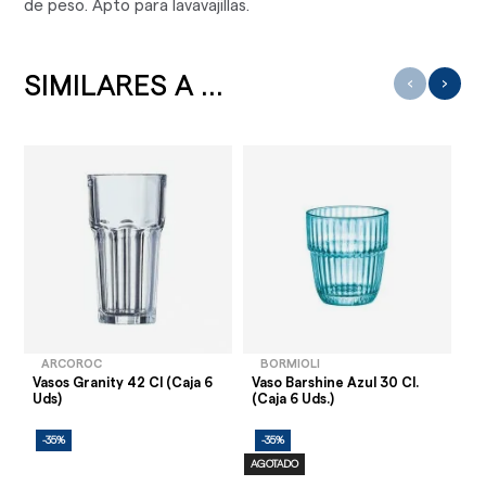
de peso. Apto para lavavajillas.
SIMILARES A ...
‹
›
ARCOROC
BORMIOLI
Vasos Granity 42 Cl (Caja 6
Vaso Barshine Azul 30 Cl.
Va
Uds)
(Caja 6 Uds.)
(C
-35%
-35%
-
AGOTADO
AG