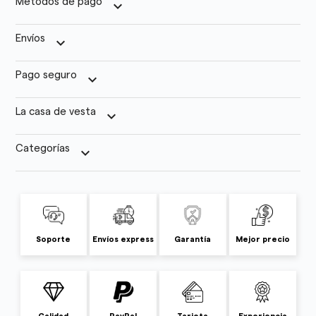
Métodos de pago
keyboard_arrow_down
Envíos
keyboard_arrow_down
Pago seguro
keyboard_arrow_down
La casa de vesta
keyboard_arrow_down
Categorías
keyboard_arrow_down
Soporte
Envíos express
Garantía
Mejor precio