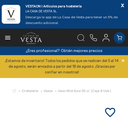
x
VESTAON l Artículos para hostelería
LA CASA DE VESTA SL.
Descarga la app de La Casa de Vesta para tener un 5% de
descuento adicional.

¿Eres profesional?
Obtén mejores precios
×
¡Estamos de inventario! Todos los pedidos que se realicen del 5 al 14
de agosto, serán enviados a partir del 18 de agosto. ¡Gracias por
confiar en nosotros!
Cristalería
Vasos
Vaso Wid Azul 30 cl. (Caja 6 Uds.)
favorite_border