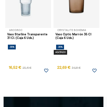
ARCOROC
CRYSTALITE BOHEMIA
Vaso Starline Transparente
Vaso Optic Marrón 35 Cl
Va
31 Cl. (Caja 6 Uds.)
(Caja 6 Uds.)
Ud
-35%
-35%
-
AGOTADO
AG
16,52 €
22,69 €
25,41 €
34,91 €
favorite_border
favorite_border