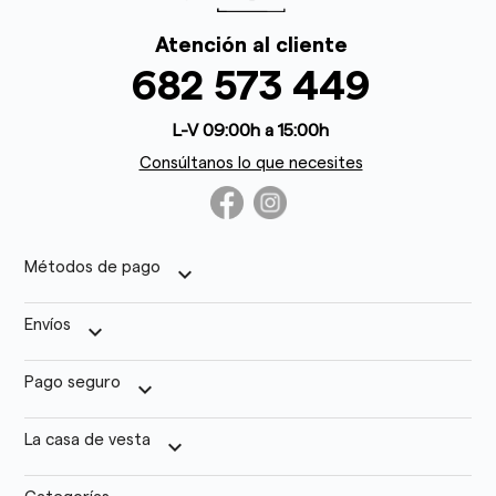
Atención al cliente
682 573 449
L-V 09:00h a 15:00h
Consúltanos lo que necesites
Métodos de pago
keyboard_arrow_down
Envíos
keyboard_arrow_down
Pago seguro
keyboard_arrow_down
La casa de vesta
keyboard_arrow_down