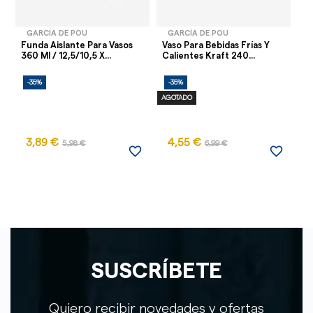
GARCÍA DE POU
GARCÍA DE POU
Funda Aislante Para Vasos
Vaso Para Bebidas Frías Y
Va
360 Ml / 12,5/10,5 X...
Calientes Kraft 240...
Ne
-35%
-35%
-
AGOTADO
3,89 €
4,55 €
1
5,98 €
6,99 €
favorite_border
favorite_border
SUSCRÍBETE
Quiero recibir novedades y ofertas