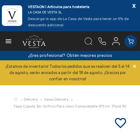
x
VESTAON l Artículos para hostelería
LA CASA DE VESTA SL.
Descarga la app de La Casa de Vesta para tener un 5% de
descuento adicional.

¿Eres profesional?
Obtén mejores precios
×
¡Estamos de inventario! Todos los pedidos que se realicen del 5 al 14
de agosto, serán enviados a partir del 18 de agosto. ¡Gracias por
confiar en nosotros!
Delivery
Vasos Delivery
Tapa Cúpula Sin Orificio Para Vaso Compostable 575 ml. (Pack 50 Uds.)
favorite_border