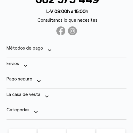
L-V 09:00h a 15:00h
Consúltanos lo que necesites
Métodos de pago
keyboard_arrow_down
Envíos
keyboard_arrow_down
Pago seguro
keyboard_arrow_down
La casa de vesta
keyboard_arrow_down
Categorías
keyboard_arrow_down