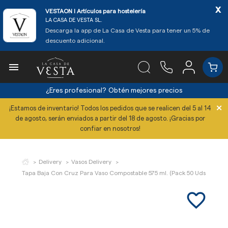
x
VESTAON l Artículos para hostelería
LA CASA DE VESTA SL.
Descarga la app de La Casa de Vesta para tener un 5% de
descuento adicional.

¿Eres profesional?
Obtén mejores precios
×
¡Estamos de inventario! Todos los pedidos que se realicen del 5 al 14
de agosto, serán enviados a partir del 18 de agosto. ¡Gracias por
confiar en nosotros!
Delivery
Vasos Delivery
Tapa Baja Con Cruz Para Vaso Compostable 575 ml. (Pack 50 Uds.)
favorite_border