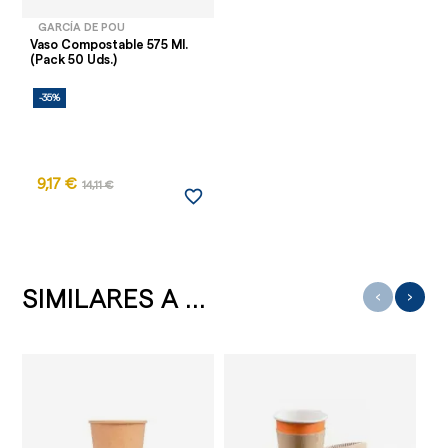
GARCÍA DE POU
Vaso Compostable 575 Ml.
(Pack 50 Uds.)
-35%
9,17 €
14,11 €
favorite_border
SIMILARES A ...
‹
›