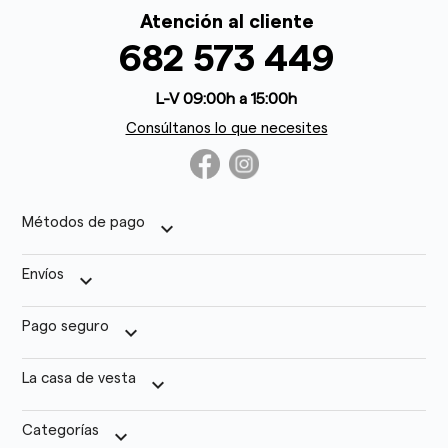
Atención al cliente
682 573 449
L-V 09:00h a 15:00h
Consúltanos lo que necesites
Métodos de pago
keyboard_arrow_down
Envíos
keyboard_arrow_down
Pago seguro
keyboard_arrow_down
La casa de vesta
keyboard_arrow_down
Categorías
keyboard_arrow_down