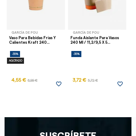
GARCÍA DE POU
GARCÍA DE POU
Vaso Para Bebidas Frías Y
Funda Aislante Para Vasos
Va
Calientes Kraft 240...
240 Ml / 11,2/9,5 X 5...
Ar
-35%
-35%
-
AGOTADO
4,55 €
3,72 €
6,99 €
5,72 €
favorite_border
favorite_border
SUSCRÍBETE