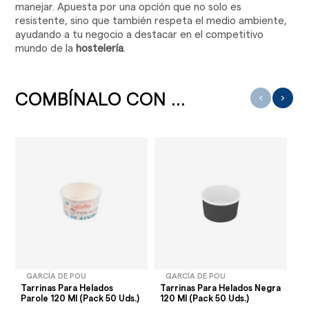
manejar. Apuesta por una opción que no solo es
resistente, sino que también respeta el medio ambiente,
ayudando a tu negocio a destacar en el competitivo
mundo de la
hostelería
.
COMBÍNALO CON ...
‹
›
GARCÍA DE POU
GARCÍA DE POU
Tarrinas Para Helados
Tarrinas Para Helados Negra
Ta
Parole 120 Ml (Pack 50 Uds.)
120 Ml (Pack 50 Uds.)
12