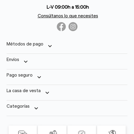
L-V 09:00h a 15:00h
Consúltanos lo que necesites
Métodos de pago
keyboard_arrow_down
Envíos
keyboard_arrow_down
Pago seguro
keyboard_arrow_down
La casa de vesta
keyboard_arrow_down
Categorías
keyboard_arrow_down