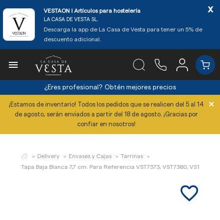
x
VESTAON l Artículos para hostelería
LA CASA DE VESTA SL.
Descarga la app de La Casa de Vesta para tener un 5% de
descuento adicional.

¿Eres profesional?
Obtén mejores precios
×
¡Estamos de inventario! Todos los pedidos que se realicen del 5 al 14
de agosto, serán enviados a partir del 18 de agosto. ¡Gracias por
confiar en nosotros!
Delivery
Envases y Cajas
Tarrinas
Tapa Baja Blanca 7,7 cm. Para Referencia VST7373, VST7380, VST7387 Y
favorite_border