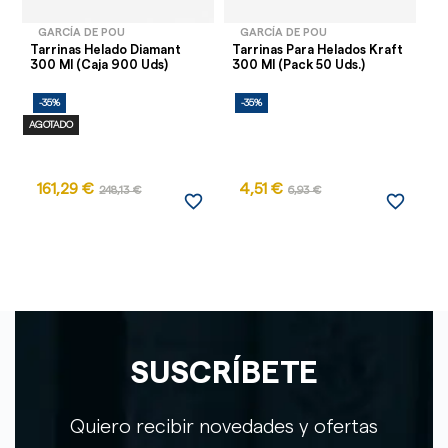
GARCÍA DE POU
GARCÍA DE POU
Tarrinas Helado Diamant
Tarrinas Para Helados Kraft
Ta
300 Ml (Caja 900 Uds)
300 Ml (Pack 50 Uds.)
Az
-35%
-35%
-
AGOTADO
161,29 €
4,51 €
4
248,13 €
6,93 €
favorite_border
favorite_border
SUSCRÍBETE
Quiero recibir novedades y ofertas