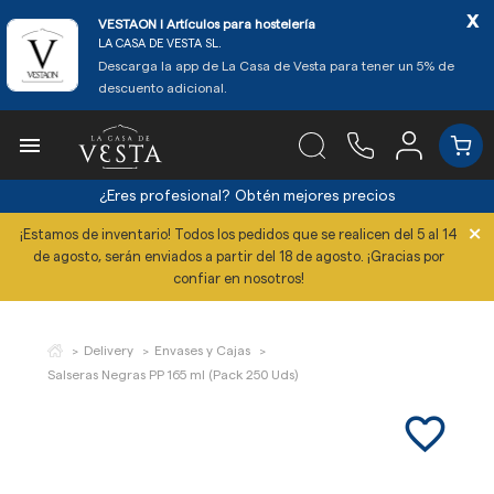
x
VESTAON l Artículos para hostelería
LA CASA DE VESTA SL.
Descarga la app de La Casa de Vesta para tener un 5% de
descuento adicional.

¿Eres profesional?
Obtén mejores precios
×
¡Estamos de inventario! Todos los pedidos que se realicen del 5 al 14
de agosto, serán enviados a partir del 18 de agosto. ¡Gracias por
confiar en nosotros!
Delivery
Envases y Cajas
Salseras Negras PP 165 ml (Pack 250 Uds)
favorite_border