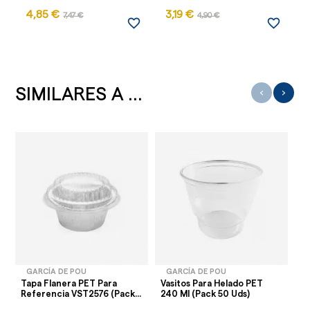
4,85 €
3,19 €
7,47 €
4,90 €
favorite_border
favorite_border
SIMILARES A ...
‹
›
GARCÍA DE POU
GARCÍA DE POU
Tapa Flanera PET Para
Vasitos Para Helado PET
Sa
Referencia VST2576 (Pack...
240 Ml (Pack 50 Uds)
(P