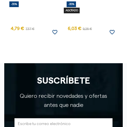
-35%
-35%
-
AGOTADO
AG
4,79 €
6,03 €
1
7,37 €
9,28 €
favorite_border
favorite_border
SUSCRÍBETE
Quiero recibir novedades y ofertas
antes que nadie