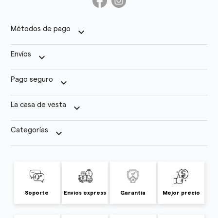
Métodos de pago
keyboard_arrow_down
Envíos
keyboard_arrow_down
Pago seguro
keyboard_arrow_down
La casa de vesta
keyboard_arrow_down
Categorías
keyboard_arrow_down
Soporte
Envíos express
Garantía
Mejor precio