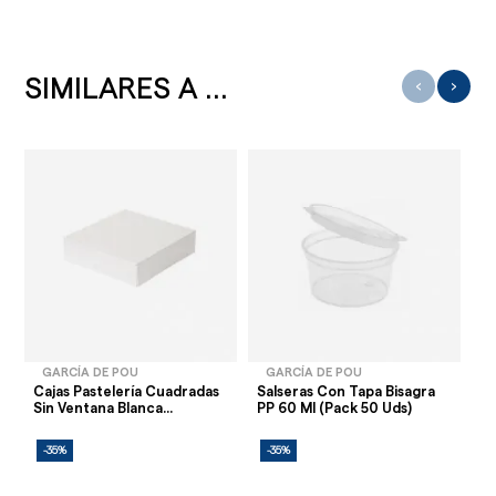
SIMILARES A ...
‹
›
GARCÍA DE POU
GARCÍA DE POU
Cajas Pastelería Cuadradas
Salseras Con Tapa Bisagra
Ca
Sin Ventana Blanca...
PP 60 Ml (Pack 50 Uds)
Bl
-35%
-35%
-