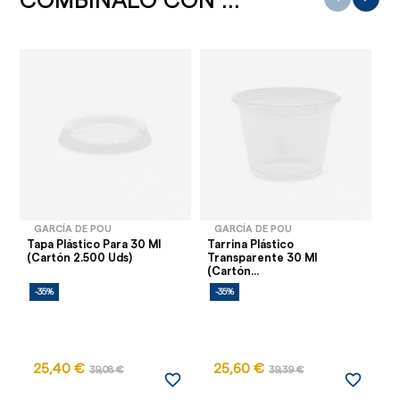
COMBÍNALO CON ...
GARCÍA DE POU
GARCÍA DE POU
Tapa Plástico Para 30 Ml
Tarrina Plástico
Ta
(Cartón 2.500 Uds)
Transparente 30 Ml
Ml
(Cartón...
-35%
-35%
-
25,40 €
25,60 €
3
39,08 €
39,39 €
favorite_border
favorite_border