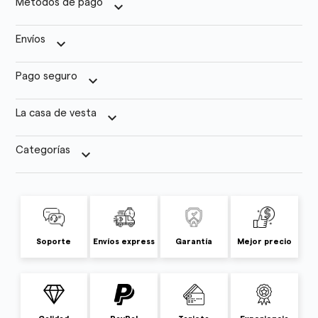
Métodos de pago
keyboard_arrow_down
Envíos
keyboard_arrow_down
Pago seguro
keyboard_arrow_down
La casa de vesta
keyboard_arrow_down
Categorías
keyboard_arrow_down
Soporte
Envíos express
Garantía
Mejor precio