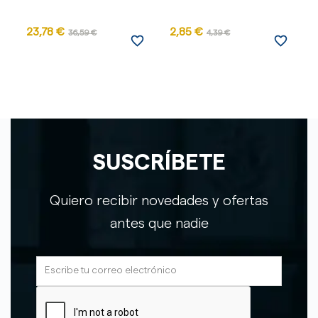
23,78 €
2,85 €
36,59 €
4,39 €
favorite_border
favorite_border
SUSCRÍBETE
Quiero recibir novedades y ofertas
antes que nadie