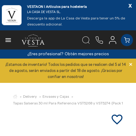
x
VESTAON l Artículos para hostelería
LA CASA DE VESTA SL.
Descarga la app de La Casa de Vesta para tener un 5% de
descuento adicional.

¿Eres profesional?
Obtén mejores precios
×
¡Estamos de inventario! Todos los pedidos que se realicen del 5 al 14
de agosto, serán enviados a partir del 18 de agosto. ¡Gracias por
confiar en nosotros!
Delivery
Envases y Cajas
Tapas Salseras 30 ml Para Referencia VST5268 y VST5274 (Pack 125 Uds)
favorite_border