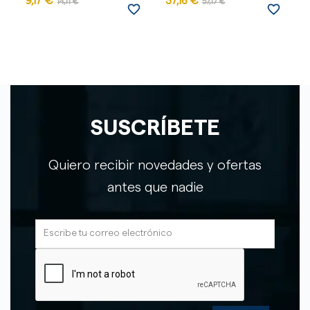
9,17 €
37,16 €
9
14,11 €
57,17 €
favorite_border
favorite_border
SUSCRÍBETE
Quiero recibir novedades y ofertas
antes que nadie