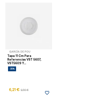
GARCÍA DE POU
Tapa 11 Cm Para
Referencias VST 5607,
VST5609 Y...
-35%
6,21 €
9,56 €
favorite_border