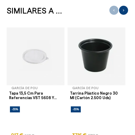
SIMILARES A ...
‹
›
GARCÍA DE POU
GARCÍA DE POU
Tapa 13,5 Cm Para
Tarrina Plástico Negro 30
Ta
Referencias VST 5608 Y...
Ml (Cartón 2.500 Uds)
Re
-35%
-35%
-