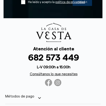
He leído y acepto la
política de privacidad
Atención al cliente
682 573 449
L-V 09:00h a 15:00h
Consúltanos lo que necesites
Métodos de pago
keyboard_arrow_down