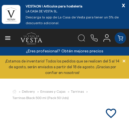
x
VESTAON l Artículos para hostelería
LA CASA DE VESTA SL.
Descarga la app de La Casa de Vesta para tener un 5% de
descuento adicional.

¿Eres profesional?
Obtén mejores precios
×
¡Estamos de inventario! Todos los pedidos que se realicen del 5 al 14
de agosto, serán enviados a partir del 18 de agosto. ¡Gracias por
confiar en nosotros!
Delivery
Envases y Cajas
Tarrinas
Tarrinas Black 500 ml (Pack 50 Uds)
favorite_border