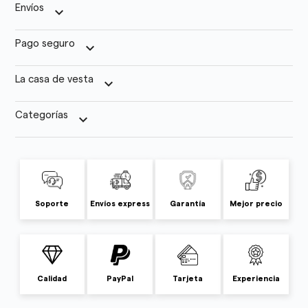
Envíos
keyboard_arrow_down
Pago seguro
keyboard_arrow_down
La casa de vesta
keyboard_arrow_down
Categorías
keyboard_arrow_down
Soporte
Envíos express
Garantía
Mejor precio
Calidad
PayPal
Tarjeta
Experiencia