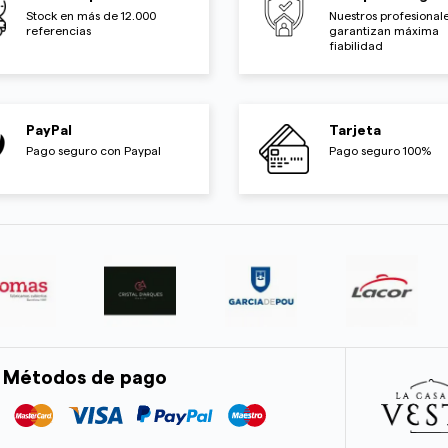
Stock en más de 12.000
Nuestros profesionale
referencias
garantizan máxima
fiabilidad
PayPal
Tarjeta
Pago seguro con Paypal
Pago seguro 100%
Métodos de pago