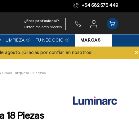
+34 682 573 449
Equipo de expertos
¿Eres profesional?
Obtén mejores precios
LIMPIEZA
TU NEGOCIO
MARCAS
×
de agosto. ¡Gracias por confiar en nosotros!
la Diwali Turquesa 18 Piezas
a 18 Piezas