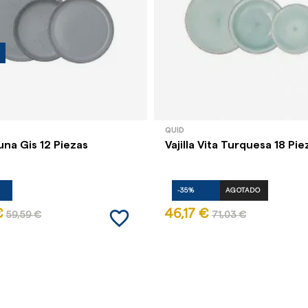
QUID
Duna Gis 12 Piezas
Vajilla Vita Turquesa 18 Pie
-35%
AGOTADO
favorite_border
€
46,17 €
59,59 €
71,03 €