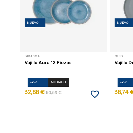
NUEVO
NUEVO
BIDASOA
QUID
Vajilla Aura 12 Piezas
Vajilla 
-35%
AGOTADO
-35%
favorite_border
32,88 €
38,74 
50,59 €