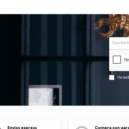
He leí
Envíos express
Compra con gara