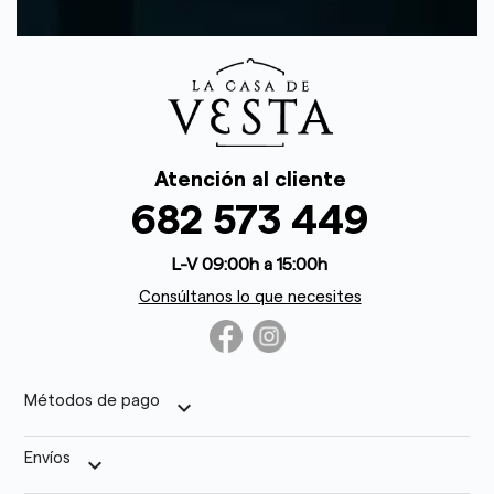
Atención al cliente
682 573 449
L-V 09:00h a 15:00h
Consúltanos lo que necesites
Métodos de pago
keyboard_arrow_down
Envíos
keyboard_arrow_down