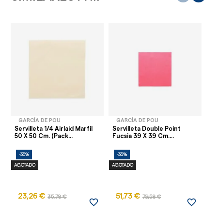
GARCÍA DE POU
GARCÍA DE POU
Servilleta 1/4 Airlaid Marfil
Servilleta Double Point
Se
50 X 50 Cm. (Pack...
Fucsia 39 X 39 Cm....
Ki
-35%
-35%
-
AGOTADO
AGOTADO
23,26 €
51,73 €
35,78 €
79,58 €
favorite_border
favorite_border