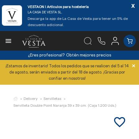
x
VESTAON l Artículos para hostelería
LA CASA DE VESTA SL.
Descarga la app de La Casa de Vesta para tener un 5% de
descuento adicional.

¿Eres profesional?
Obtén mejores precios
×
¡Estamos de inventario! Todos los pedidos que se realicen del 5 al 14
de agosto, serán enviados a partir del 18 de agosto. ¡Gracias por
confiar en nosotros!
Delivery
Servilletas
Servilleta Double Point Naranja 39 x 39 cm. (Caja 1.200 Uds.)
favorite_border