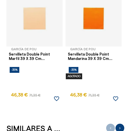
GARCÍA DE POU
GARCÍA DE POU
Servilleta Double Point
Servilleta Double Point
Se
Marfil 39 X 39 Cm....
Mandarina 39 X 39 Cm....
Sa
-35%
-35%
-
AGOTADO
AG
46,38 €
46,38 €
71,35 €
71,35 €
favorite_border
favorite_border
SIMILARES A ...
‹
›