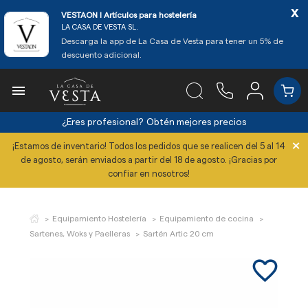
x
VESTAON l Artículos para hostelería
LA CASA DE VESTA SL.
Descarga la app de La Casa de Vesta para tener un 5% de
descuento adicional.

¿Eres profesional?
Obtén mejores precios
×
¡Estamos de inventario! Todos los pedidos que se realicen del 5 al 14
de agosto, serán enviados a partir del 18 de agosto. ¡Gracias por
confiar en nosotros!
Equipamiento Hostelería
Equipamiento de cocina
Sartenes, Woks y Paelleras
Sartén Artic 20 cm
favorite_border