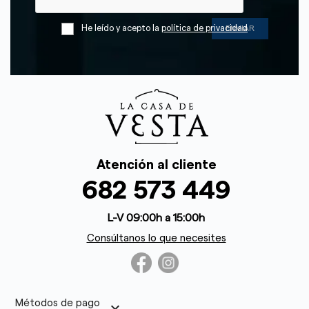
He leído y acepto la
política de privacidad
Atención al cliente
682 573 449
L-V 09:00h a 15:00h
Consúltanos lo que necesites
Métodos de pago
keyboard_arrow_down