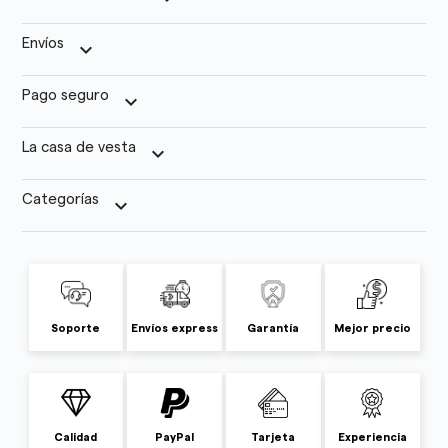
Envíos
keyboard_arrow_down
Pago seguro
keyboard_arrow_down
La casa de vesta
keyboard_arrow_down
Categorías
keyboard_arrow_down
Soporte
Envíos express
Garantía
Mejor precio
Calidad
PayPal
Tarjeta
Experiencia