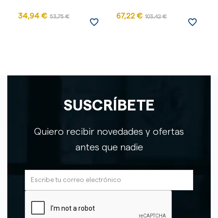
34,94 €
67,22 €
53,75 €
103,42 €
favorite_border
favorite_border
SUSCRÍBETE
Quiero recibir novedades y ofertas
antes que nadie