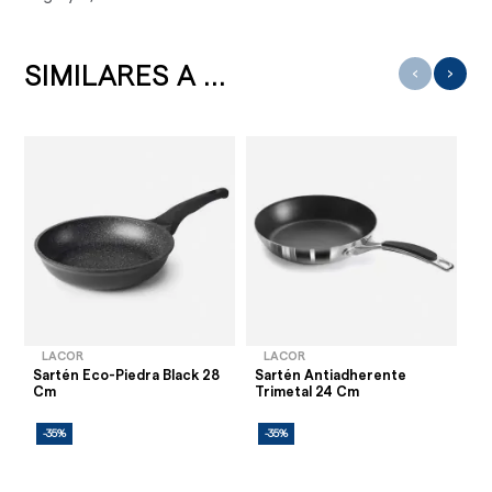
SIMILARES A ...
‹
›
LACOR
LACOR
Sartén Eco-Piedra Black 28
Sartén Antiadherente
Cr
Cm
Trimetal 24 Cm
2
-35%
-35%
-