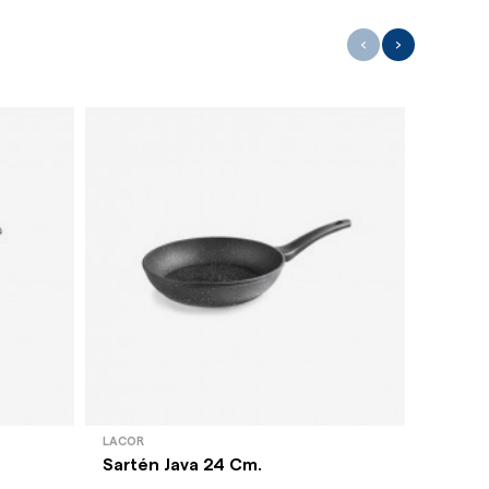
‹
›
LACOR
LACOR
Sartén Java 24 Cm.
Sautex