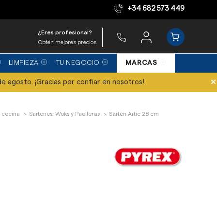
+34 682 573 449
Equipo de expertos
¿Eres profesional?
Obtén mejores precios
LIMPIEZA
TU NEGOCIO
MARCAS
×
de agosto. ¡Gracias por confiar en nosotros!
 cocina
Sartenes, Woks y Paelleras
Sartén Artic 28 cm