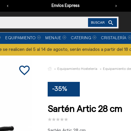
‹
Envíos Express
›

BUSCAR
EQUIPAMIENTO
MENAJE
CATERING
CRISTALERÍA
se realicen del 5 al 14 de agosto, serán enviados a partir del 18 
favorite_border
Equipamiento Hostelería
Equipamiento de
-35%
Sartén Artic 28 cm
Sartén Artic 28 cm