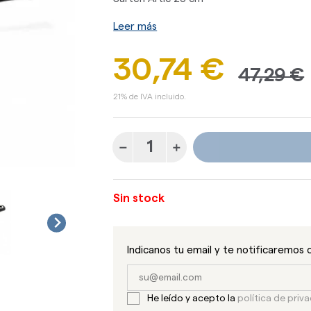
Leer más
30,74 €
47,29 €
21% de IVA incluido.
Sin stock
Indicanos tu email y te notificaremos 
He leído y acepto la
política de priv