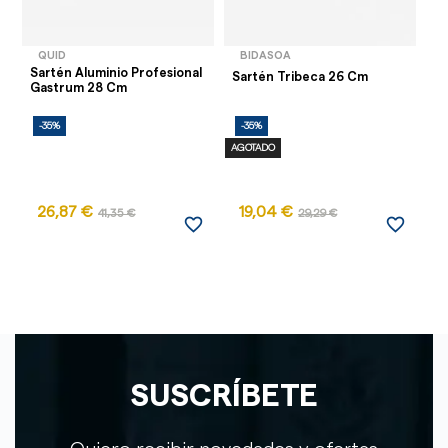
QUID
BIDASOA
Sartén Aluminio Profesional
Sartén Tribeca 26 Cm
Sa
Gastrum 28 Cm
-35%
-35%
-
AGOTADO
26,87 €
19,04 €
5
41,35 €
29,29 €
favorite_border
favorite_border
SUSCRÍBETE