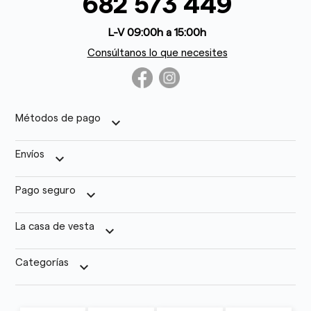
682 573 449
L-V 09:00h a 15:00h
Consúltanos lo que necesites
Métodos de pago
keyboard_arrow_down
Envíos
keyboard_arrow_down
Pago seguro
keyboard_arrow_down
La casa de vesta
keyboard_arrow_down
Categorías
keyboard_arrow_down