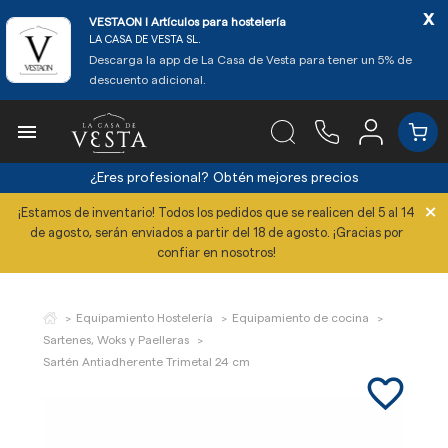
x
VESTAON l Artículos para hostelería
LA CASA DE VESTA SL.
Descarga la app de La Casa de Vesta para tener un 5% de
descuento adicional.

¿Eres profesional?
Obtén mejores precios
×
¡Estamos de inventario! Todos los pedidos que se realicen del 5 al 14
de agosto, serán enviados a partir del 18 de agosto. ¡Gracias por
confiar en nosotros!
Equipamiento Hostelería
Equipamiento de cocina
Sartenes, Woks y Paelleras
Sartén Antiadherente Trimetal 24 cm
favorite_border