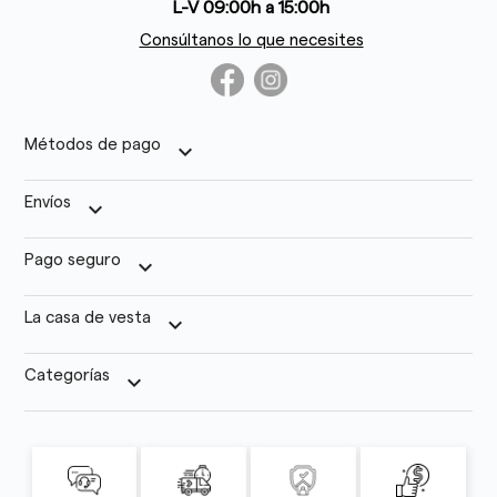
L-V 09:00h a 15:00h
Consúltanos lo que necesites
Métodos de pago
keyboard_arrow_down
Envíos
keyboard_arrow_down
Pago seguro
keyboard_arrow_down
La casa de vesta
keyboard_arrow_down
Categorías
keyboard_arrow_down