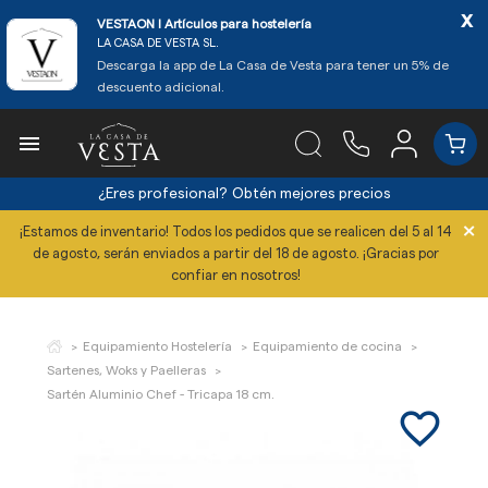
x
VESTAON l Artículos para hostelería
LA CASA DE VESTA SL.
Descarga la app de La Casa de Vesta para tener un 5% de
descuento adicional.

¿Eres profesional?
Obtén mejores precios
×
¡Estamos de inventario! Todos los pedidos que se realicen del 5 al 14
de agosto, serán enviados a partir del 18 de agosto. ¡Gracias por
confiar en nosotros!
Equipamiento Hostelería
Equipamiento de cocina
Sartenes, Woks y Paelleras
Sartén Aluminio Chef - Tricapa 18 cm.
favorite_border