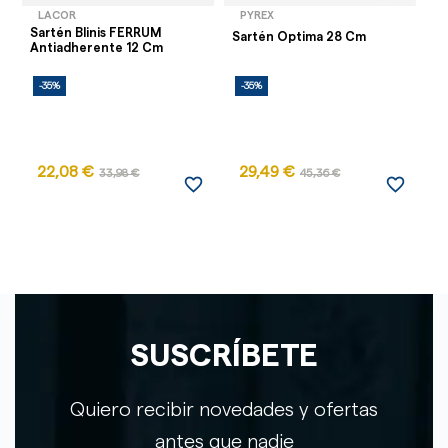
LACOR
PYREX
Sartén Blinis FERRUM
Sartén Optima 28 Cm
Sa
Antiadherente 12 Cm
-35%
-35%
-
AG
22,08 €
29,49 €
33,98 €
45,36 €
favorite_border
favorite_border
SUSCRÍBETE
Quiero recibir novedades y ofertas
antes que nadie