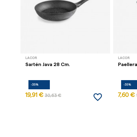
LACOR
LACOR
Sartén Java 28 Cm.
Paeller
-35%
-35%
favorite_border
19,91 €
7,60 €
30,63 €