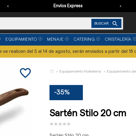
‹
Envíos Express
›

BUSCAR
EQUIPAMIENTO
MENAJE
CATERING
CRISTALERÍA
se realicen del 5 al 14 de agosto, serán enviados a partir del 18 
favorite_border
Equipamiento Hostelería
Equipamiento de
-35%
Sartén Stilo 20 cm
Sartén Stilo 20 cm