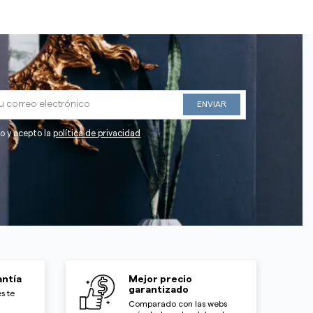
do y acepto la
política de privacidad
ntía
Mejor precio
garantizado
s te
Comparado con las webs