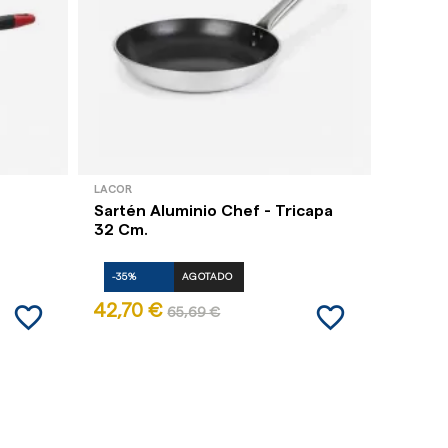
LACOR
LACOR
Sartén Aluminio Chef - Tricapa
Sartén
32 Cm.
-35%
AGOTADO
-35%
favorite_border
favorite_border
42,70 €
25,52
65,69 €