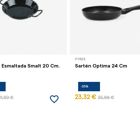
PYREX
a Esmaltada Smalt 20 Cm.
Sartén Optima 24 Cm
-35%
favorite_border
23,32 €
11,69 €
35,88 €