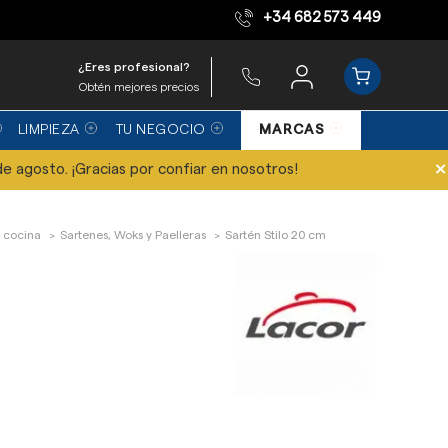
+34 682 573 449
Equipo de expertos
¿Eres profesional?
Obtén mejores precios
LIMPIEZA
TU NEGOCIO
MARCAS
×
de agosto. ¡Gracias por confiar en nosotros!
 cocina
Sartenes, Woks y Paelleras
Sartén Stilo 20 cm