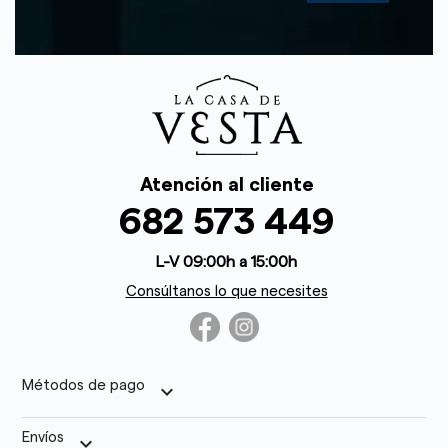
Atención al cliente
682 573 449
L-V 09:00h a 15:00h
Consúltanos lo que necesites
Métodos de pago
keyboard_arrow_down
Envíos
keyboard_arrow_down