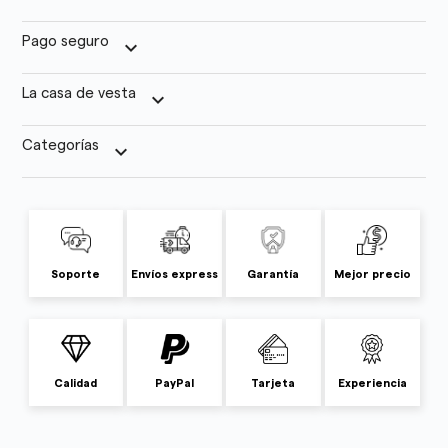
Pago seguro
keyboard_arrow_down
La casa de vesta
keyboard_arrow_down
Categorías
keyboard_arrow_down
Soporte
Envíos express
Garantía
Mejor precio
Calidad
PayPal
Tarjeta
Experiencia