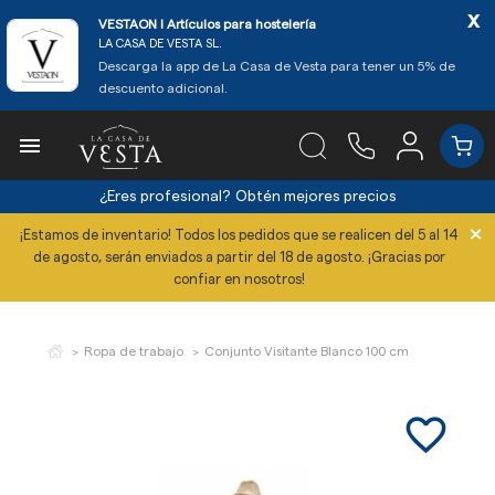
x
VESTAON l Artículos para hostelería
LA CASA DE VESTA SL.
Descarga la app de La Casa de Vesta para tener un 5% de
descuento adicional.

¿Eres profesional?
Obtén mejores precios
×
¡Estamos de inventario! Todos los pedidos que se realicen del 5 al 14
de agosto, serán enviados a partir del 18 de agosto. ¡Gracias por
confiar en nosotros!
Ropa de trabajo
Conjunto Visitante Blanco 100 cm
favorite_border