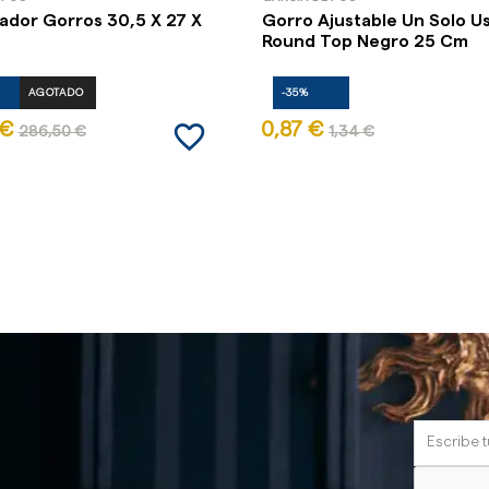
ador Gorros 30,5 X 27 X
Gorro Ajustable Un Solo U
Round Top Negro 25 Cm
AGOTADO
-35%
favorite_border
 €
0,87 €
286,50 €
1,34 €