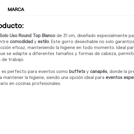
MARCA
roducto:
 Solo Uso Round Top Blanco
de 31 cm, diseñado especialmente par
entre
comodidad
y
estilo
. Este gorro desechable no solo garantiz
ción eficaz, manteniendo la higiene en todo momento. Ideal par
ra que se adapte a diferentes tamaños y formas de cabeza, permit
 de trabajo.
 es perfecto para eventos como
buffets
y
canapés
, donde la pr
 mantener la higiene, siendo una opción ideal para
eventos espec
iario en cocinas profesionales.