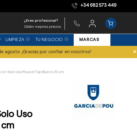
+34 682 573 449
Equipo de expertos
¿Eres profesional?
Obtén mejores precios
LIMPIEZA
TU NEGOCIO
MARCAS
×
de agosto. ¡Gracias por confiar en nosotros!
e Un Solo Uso Round Top Blanco 31 cm
Solo Uso
1 cm