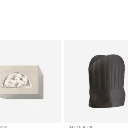
 POU
GARCÍA DE POU