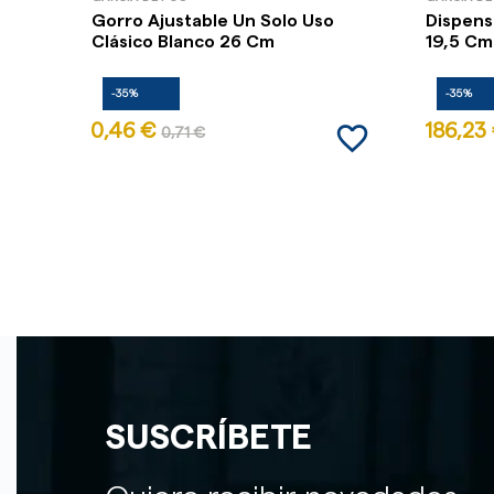
Gorro Ajustable Un Solo Uso
Dispens
Clásico Blanco 26 Cm
19,5 Cm
-35%
-35%
favorite_border
0,46 €
186,23
0,71 €
SUSCRÍBETE