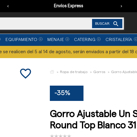
‹
Envíos Express
›

BUSCAR
EQUIPAMIENTO
MENAJE
CATERING
CRISTALERÍA
se realicen del 5 al 14 de agosto, serán enviados a partir del 18 
favorite_border
Ropa de trabajo
Gorros
Gorro Ajustabl
-35%
Gorro Ajustable Un 
Round Top Blanco 3