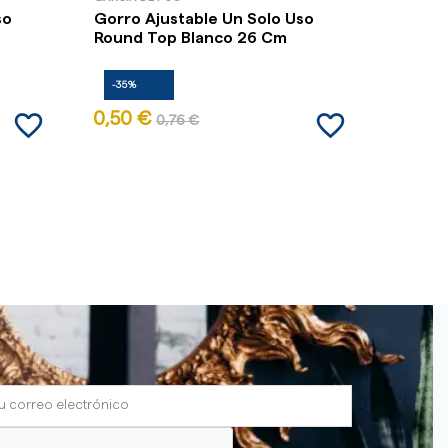
so
Gorro Ajustable Un Solo Uso
Gorro 
Round Top Blanco 26 Cm
Round
-35%
-35%
favorite_border
favorite_border
0,50 €
0,50 
0,76 €