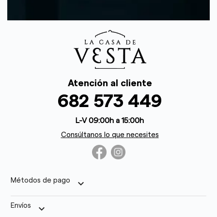
Atención al cliente
682 573 449
L-V 09:00h a 15:00h
Consúltanos lo que necesites
Métodos de pago
keyboard_arrow_down
Envíos
keyboard_arrow_down