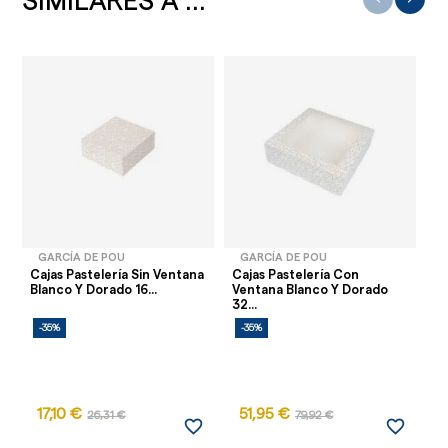
SIMILARES A ...
GARCÍA DE POU
GARCÍA DE POU
Cajas Pastelería Sin Ventana
Cajas Pastelería Con
Mu
Blanco Y Dorado 16...
Ventana Blanco Y Dorado
(P
32...
-35%
-35%
-
17,10 €
51,95 €
26,31 €
79,92 €
favorite_border
favorite_border