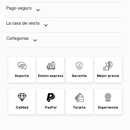
Pago seguro
keyboard_arrow_down
La casa de vesta
keyboard_arrow_down
Categorías
keyboard_arrow_down
Soporte
Envíos express
Garantía
Mejor precio
Calidad
PayPal
Tarjeta
Experiencia