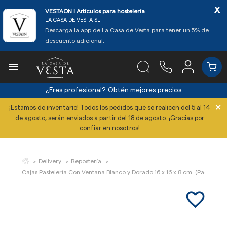
x
VESTAON l Artículos para hostelería
LA CASA DE VESTA SL.
Descarga la app de La Casa de Vesta para tener un 5% de
descuento adicional.

¿Eres profesional?
Obtén mejores precios
×
¡Estamos de inventario! Todos los pedidos que se realicen del 5 al 14
de agosto, serán enviados a partir del 18 de agosto. ¡Gracias por
confiar en nosotros!
Delivery
Repostería
Cajas Pastelería Con Ventana Blanco y Dorado 16 x 16 x 8 cm. (Pack 50 Ud
favorite_border