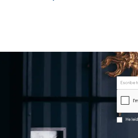
He leí