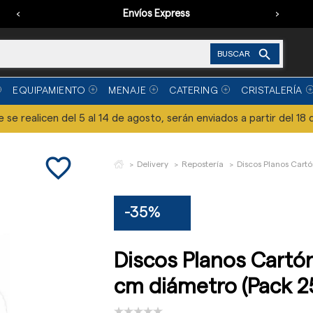
‹
Envíos Express
›

BUSCAR
EQUIPAMIENTO
MENAJE
CATERING
CRISTALERÍA
se realicen del 5 al 14 de agosto, serán enviados a partir del 18 
favorite_border
Delivery
Repostería
Discos Planos Cart
-35%
Discos Planos Cartó
cm diámetro (Pack 2