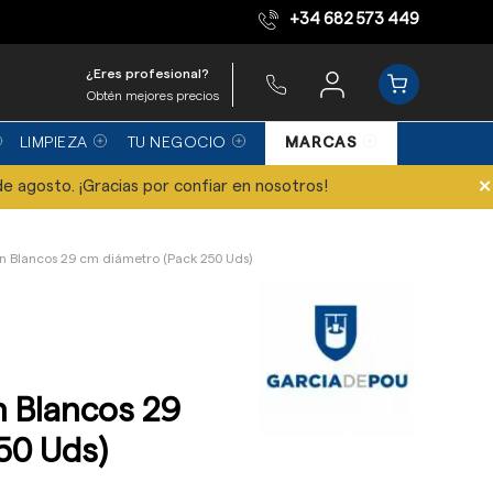
+34 682 573 449
Equipo de expertos
¿Eres profesional?
Obtén mejores precios
LIMPIEZA
TU NEGOCIO
MARCAS
×
de agosto. ¡Gracias por confiar en nosotros!
ón Blancos 29 cm diámetro (Pack 250 Uds)
n Blancos 29
50 Uds)