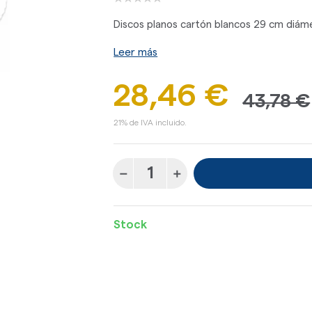
Discos planos cartón blancos 29 cm diám
Leer más
28,46 €
43,78 €
21% de IVA incluido.
Stock