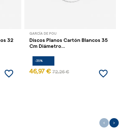
GARCÍA DE POU
cos 32
Discos Planos Cartón Blancos 35
Cm Diámetro...
-35%
favorite_border
favorite_border
46,97 €
72,26 €
‹
›