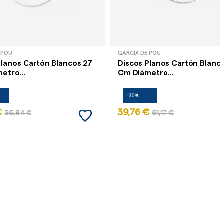
 POU
GARCÍA DE POU
Planos Cartón Blancos 27
Discos Planos Cartón Blan
etro...
Cm Diámetro...
-35%
favorite_border
€
39,76 €
36,84 €
61,17 €