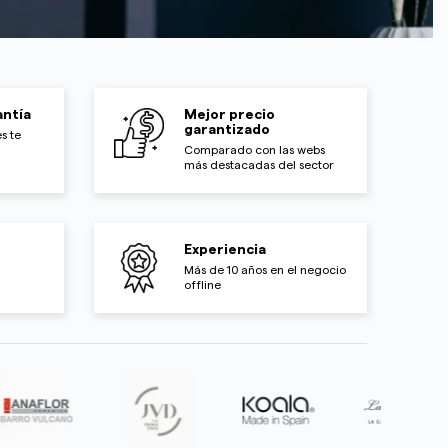
ntía
Mejor precio
garantizado
s te
Comparado con las webs
más destacadas del sector
Experiencia
Más de 10 años en el negocio
offline