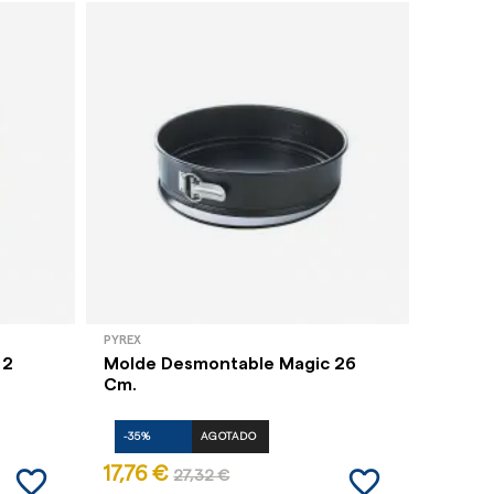
PYREX
LACOR
 2
Molde Desmontable Magic 26
Sacabo
Cm.
Profes
-35%
AGOTADO
-35%
favorite_border
favorite_border
17,76 €
29,40
27,32 €