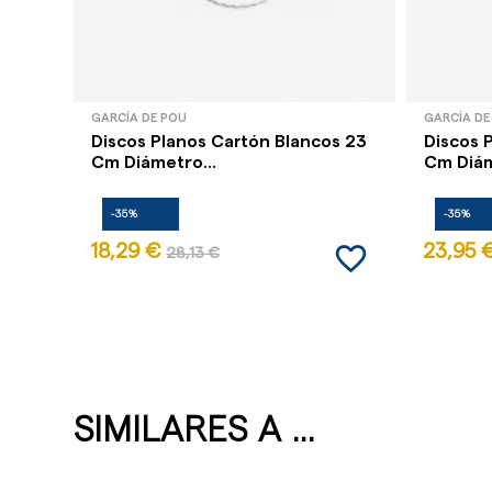
GARCÍA DE POU
GARCÍA DE
Discos Planos Cartón Blancos 23
Discos 
Cm Diámetro...
Cm Diám
-35%
-35%
favorite_border
18,29 €
23,95 
28,13 €
SIMILARES A ...