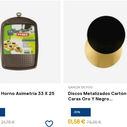
GARCÍA DE POU
 Horno Asimetría 33 X 25
Discos Metalizados Cartón
Caras Oro Y Negro...
-35%
favorite_border
51,58 €
21,76 €
79,35 €