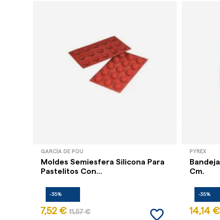
GARCÍA DE POU
PYREX
Moldes Semiesfera Silicona Para
Bandeja
Pastelitos Con...
Cm.
-35%
-35%
favorite_border
7,52 €
14,14 €
11,57 €