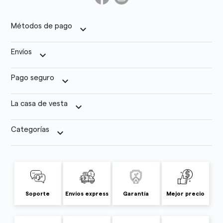
Métodos de pago
keyboard_arrow_down
Envíos
keyboard_arrow_down
Pago seguro
keyboard_arrow_down
La casa de vesta
keyboard_arrow_down
Categorías
keyboard_arrow_down
Soporte
Envíos express
Garantía
Mejor precio