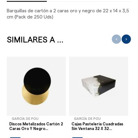
Barquillas de cartón a 2 caras oro y negro de 22 x 14 x 3,5
cm (Pack de 250 Uds)
SIMILARES A ...
‹
›
GARCÍA DE POU
GARCÍA DE POU
Discos Metalizados Cartón 2
Cajas Pastelería Cuadradas
Mo
Caras Oro Y Negro...
Sin Ventana 32 X 32...
C