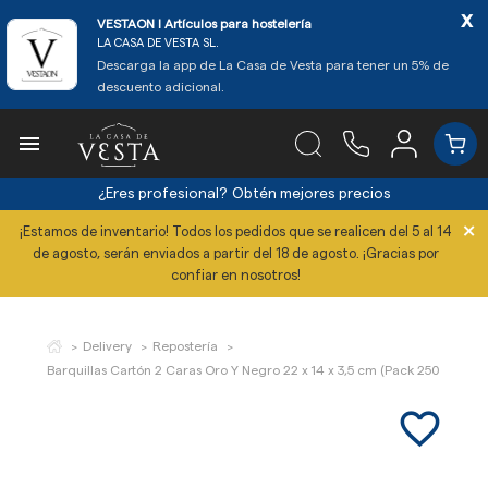
x
VESTAON l Artículos para hostelería
LA CASA DE VESTA SL.
Descarga la app de La Casa de Vesta para tener un 5% de
descuento adicional.

¿Eres profesional?
Obtén mejores precios
×
¡Estamos de inventario! Todos los pedidos que se realicen del 5 al 14
de agosto, serán enviados a partir del 18 de agosto. ¡Gracias por
confiar en nosotros!
Delivery
Repostería
Barquillas Cartón 2 Caras Oro Y Negro 22 x 14 x 3,5 cm (Pack 250 Uds)
favorite_border