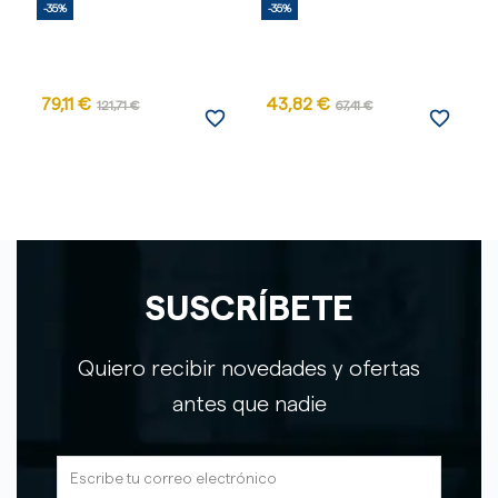
-35%
-35%
-
79,11 €
43,82 €
7
121,71 €
67,41 €
favorite_border
favorite_border
SUSCRÍBETE
Quiero recibir novedades y ofertas
antes que nadie