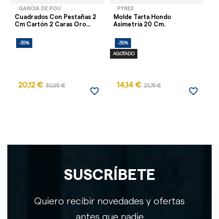
GARCÍA DE POU
PYREX
Cuadrados Con Pestañas 2
Molde Tarta Hondo
Bl
Cm Cartón 2 Caras Oro...
Asimetría 20 Cm.
Ne
-35%
-35%
-
AGOTADO
20,12 €
14,14 €
30,95 €
21,76 €
favorite_border
favorite_border
SUSCRÍBETE
Quiero recibir novedades y ofertas
antes que nadie