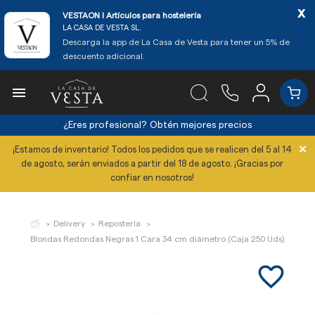
x
VESTAON l Artículos para hostelería
LA CASA DE VESTA SL.
Descarga la app de La Casa de Vesta para tener un 5% de
descuento adicional.

¿Eres profesional?
Obtén mejores precios
×
¡Estamos de inventario! Todos los pedidos que se realicen del 5 al 14
de agosto, serán enviados a partir del 18 de agosto. ¡Gracias por
confiar en nosotros!
Delivery
Repostería
Blondas Redondas Negras 1 Cara 34 cm diámetro (Caja 250 Uds)
favorite_border