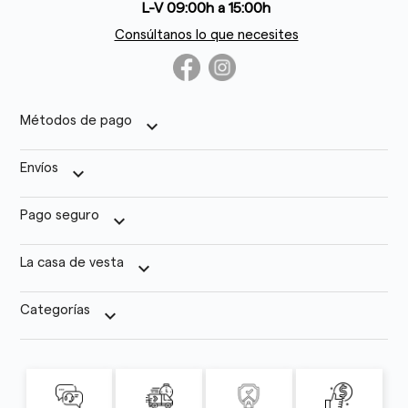
L-V 09:00h a 15:00h
Consúltanos lo que necesites
Métodos de pago
keyboard_arrow_down
Envíos
keyboard_arrow_down
Pago seguro
keyboard_arrow_down
La casa de vesta
keyboard_arrow_down
Categorías
keyboard_arrow_down