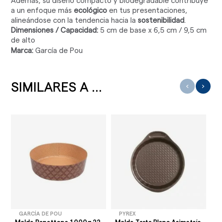
Además, su diseño compacto y biodegradable contribuye
a un enfoque más
ecológico
en tus presentaciones,
alineándose con la tendencia hacia la
sostenibilidad
.
Dimensiones / Capacidad:
5 cm de base x 6,5 cm / 9,5 cm
de alto
Marca:
García de Pou
SIMILARES A ...
‹
›
GARCÍA DE POU
PYREX