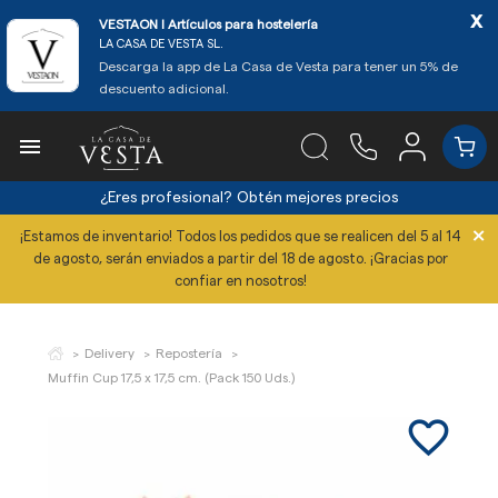
x
VESTAON l Artículos para hostelería
LA CASA DE VESTA SL.
Descarga la app de La Casa de Vesta para tener un 5% de
descuento adicional.

¿Eres profesional?
Obtén mejores precios
×
¡Estamos de inventario! Todos los pedidos que se realicen del 5 al 14
de agosto, serán enviados a partir del 18 de agosto. ¡Gracias por
confiar en nosotros!
Delivery
Repostería
Muffin Cup 17,5 x 17,5 cm. (Pack 150 Uds.)
favorite_border