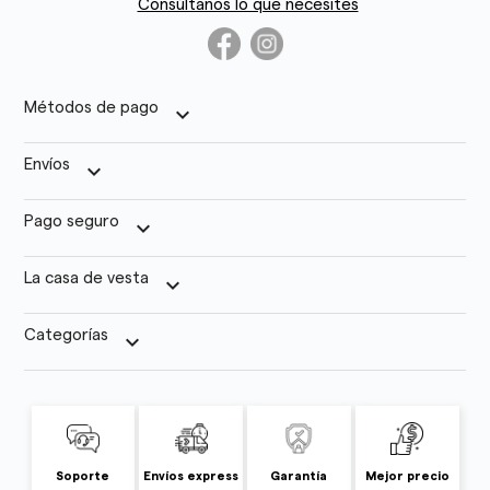
Consúltanos lo que necesites
Métodos de pago
keyboard_arrow_down
Envíos
keyboard_arrow_down
Pago seguro
keyboard_arrow_down
La casa de vesta
keyboard_arrow_down
Categorías
keyboard_arrow_down
Soporte
Envíos express
Garantía
Mejor precio