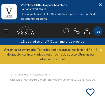
x
VESTAON l Artículos para hostelería
LA CASA DE VESTA SL.
Descarga la app de La Casa de Vesta para tener un 5% de
descuento adicional.

¿Eres profesional?
Obtén mejores precios
×
¡Estamos de inventario! Todos los pedidos que se realicen del 5 al 14
de agosto, serán enviados a partir del 18 de agosto. ¡Gracias por
confiar en nosotros!
Delivery
Repostería
Cápsulas Petits Fours 2,5 cm diámetro y 1,6 cm alto (Caja 1.000 Uds)
favorite_border