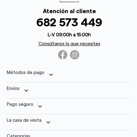
Atención al cliente
682 573 449
L-V 09:00h a 15:00h
Consúltanos lo que necesites
Métodos de pago
keyboard_arrow_down
Envíos
keyboard_arrow_down
Pago seguro
keyboard_arrow_down
La casa de vesta
keyboard_arrow_down
Categorías