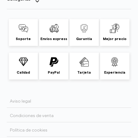
keyboard_arrow_down
Soporte
Envíos express
Garantía
Mejor precio
Calidad
PayPal
Tarjeta
Experiencia
Aviso legal
Condiciones de venta
Política de cookies