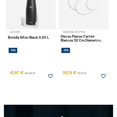
LACOR
GARCÍA DE POU
Discos Planos Cartón
Ca
Botella Sifón Black 0,50 L
Blancos 32 Cm Diámetro...
Si
-35%
-35%
-
AG
41,87 €
39,76 €
1
64,42 €
61,17 €
favorite_border
favorite_border