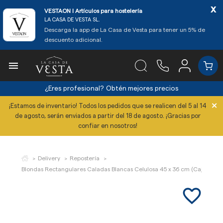
x
VESTAON l Artículos para hostelería
LA CASA DE VESTA SL.
Descarga la app de La Casa de Vesta para tener un 5% de
descuento adicional.

¿Eres profesional?
Obtén mejores precios
×
¡Estamos de inventario! Todos los pedidos que se realicen del 5 al 14
de agosto, serán enviados a partir del 18 de agosto. ¡Gracias por
confiar en nosotros!
Delivery
Repostería
Blondas Rectangulares Caladas Blancas Celulosa 45 x 36 cm (Caja 250 U
favorite_border