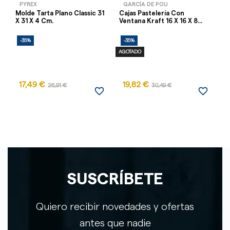
PYREX
GARCÍA DE POU
Molde Tarta Plano Classic 31
Cajas Pastelería Con
Sa
X 31 X 4 Cm.
Ventana Kraft 16 X 16 X 8...
Pr
-35%
-35%
-
AGOTADO
17,49 €
19,82 €
26,91 €
30,49 €
favorite_border
favorite_border
SUSCRÍBETE
Quiero recibir novedades y ofertas
antes que nadie