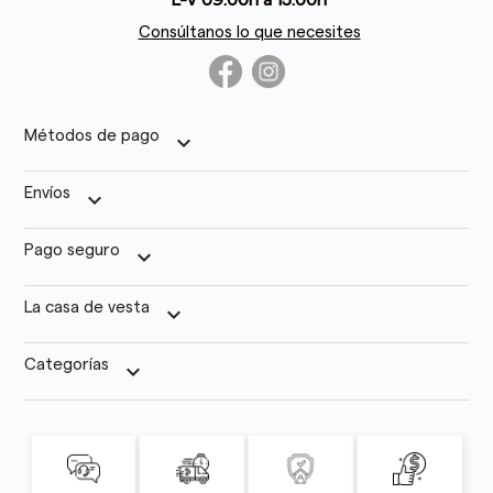
L-V 09:00h a 15:00h
Consúltanos lo que necesites
Métodos de pago
keyboard_arrow_down
Envíos
keyboard_arrow_down
Pago seguro
keyboard_arrow_down
La casa de vesta
keyboard_arrow_down
Categorías
keyboard_arrow_down