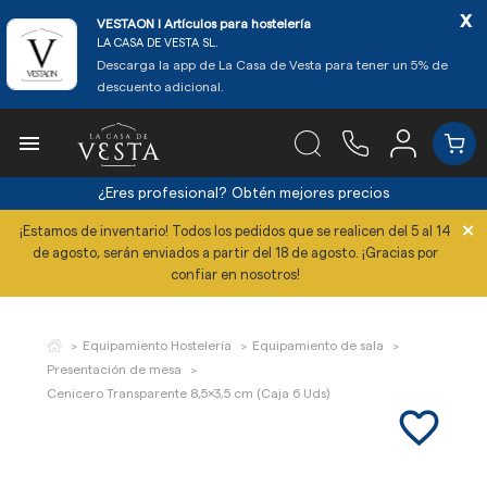
x
VESTAON l Artículos para hostelería
LA CASA DE VESTA SL.
Descarga la app de La Casa de Vesta para tener un 5% de
descuento adicional.

¿Eres profesional?
Obtén mejores precios
×
¡Estamos de inventario! Todos los pedidos que se realicen del 5 al 14
de agosto, serán enviados a partir del 18 de agosto. ¡Gracias por
confiar en nosotros!
Equipamiento Hostelería
Equipamiento de sala
Presentación de mesa
Cenicero Transparente 8,5x3,5 cm (Caja 6 Uds)
favorite_border