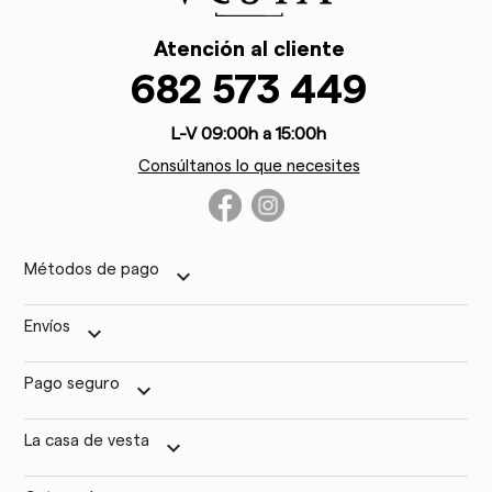
Atención al cliente
682 573 449
L-V 09:00h a 15:00h
Consúltanos lo que necesites
Métodos de pago
keyboard_arrow_down
Envíos
keyboard_arrow_down
Pago seguro
keyboard_arrow_down
La casa de vesta
keyboard_arrow_down