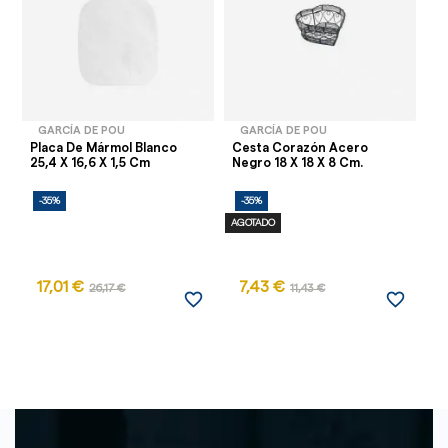
GARCÍA DE POU
GARCÍA DE POU
Placa De Mármol Blanco
Cesta Corazón Acero
Ce
25,4 X 16,6 X 1,5 Cm
Negro 18 X 18 X 8 Cm.
Al
-35%
-35%
-
AGOTADO
17,01 €
7,43 €
26,17 €
11,43 €
favorite_border
favorite_border