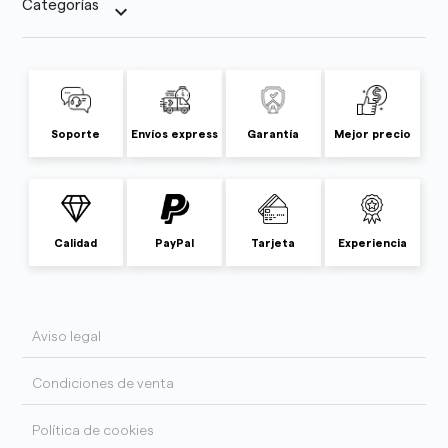
Categorías
keyboard_arrow_down
Soporte
Envíos express
Garantía
Mejor precio
Calidad
PayPal
Tarjeta
Experiencia
Aviso legal
Condiciones de venta
Política de cookies